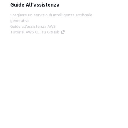
Guide All'assistenza
Scegliere un servizio di intelligenza artificiale
generativa
Guide all'assistenza AWS
Tutorial AWS CLI su GitHub
Strumenti Di Sviluppo
Libreria di esempi di codice AWS
AWS CLI
Centro builder AWS
Blog AWS sugli strumenti per sviluppatori
Link Utili
Scarica il server MCP di AWS Docs
Accedi alla Console AWS
Forum di AWS re:Post
Privacy
Condizioni del sito
Preferenze
cookie
© 2026, Amazon Web Services, Inc. o