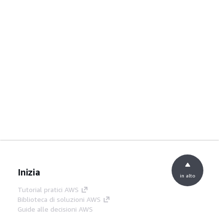
Inizia
in alto
Tutorial pratici AWS
Biblioteca di soluzioni AWS
Guide alle decisioni AWS