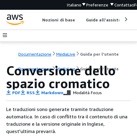
Italiano
Preferenze
Contattaci
F
Nozioni di base
Guide all'assistenza
Documentazione
MediaLive
Guida per l’utente
Conversione dello
Documentazione
MediaLive
Guida per l’utente
spazio cromatico
PDF
RSS
Markdown
Modalità Focus
Le traduzioni sono generate tramite traduzione
automatica. In caso di conflitto tra il contenuto di una
traduzione e la versione originale in Inglese,
quest'ultima prevarrà.