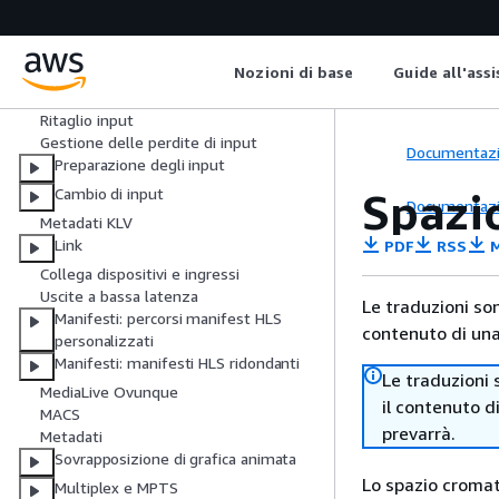
CLI
Ritaglio di eventi
ID3 metadati
Nozioni di base
Guide all'ass
Sovrapposizioni di immagini
Ritaglio input
Gestione delle perdite di input
Documentaz
Preparazione degli input
Spazio
Cambio di input
Documentaz
Metadati KLV
Link
PDF
RSS
M
Collega dispositivi e ingressi
Uscite a bassa latenza
Le traduzioni so
Manifesti: percorsi manifest HLS
contenuto di una 
personalizzati
Manifesti: manifesti HLS ridondanti
Le traduzioni 
MediaLive Ovunque
il contenuto d
MACS
prevarrà.
Metadati
Sovrapposizione di grafica animata
Lo spazio cromat
Multiplex e MPTS