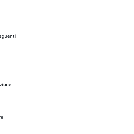
seguenti
zione:
ve