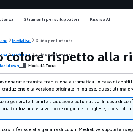
istenza
Strumenti per sviluppatori
Risorse AI
ione
MediaLive
Guida per l’utente
 colore rispetto alla r
ione
MediaLive
Guida per l’utente
arkdown
Modalità Focus
no generate tramite traduzione automatica. In caso di conflitt
traduzione e la versione originale in Inglese, quest'ultima pr
sono generate tramite traduzione automatica. In caso di confl
i una traduzione e la versione originale in Inglese, quest'ulti
ico si riferisce alla gamma di colori. MediaLive supporta i se