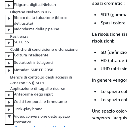
spazi cromatici:
Filigrane digitali Nielsen
Filigrane Nielsen in ID3
SDR (gamma 
Blocco della tubazione (blocco
Spazi color
dell'uscita)
Ridondanza della pipeline
La risoluzione si
Resilienza
risoluzioni:
SCTE 35
Codifiche di condivisione e clonazione
SD (definizi
Coltura intelligente
HD (alta defi
Sottotitoli intelligenti
UHD (altissim
Metadati SMPTE 2038
Elenchi di controllo degli accessi di
In genere vengono
Amazon S3 () ACLs
Applicazione di tag alle risorse
Lo spazio co
Anteprime degli input
Lo spazio co
Codici temporali e timestamp
Trick-play brano
Uno spazio color
Video: conversione dello spazio
supporta
l'acqui
cromatico