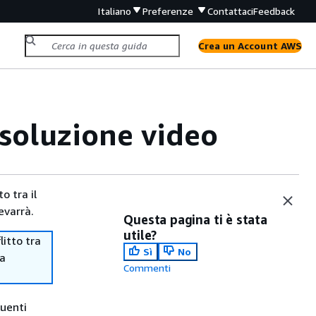
Italiano
Preferenze
Contattaci
Feedback
Crea un Account AWS
isoluzione video
o tra il
evarrà.
Questa pagina ti è stata
utile?
itto tra
Sì
No
ma
Commenti
guenti