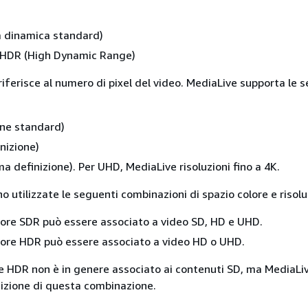
dinamica standard)
e HDR (High Dynamic Range)
 riferisce al numero di pixel del video. MediaLive supporta le 
one standard)
nizione)
a definizione). Per UHD, MediaLive risoluzioni fino a 4K.
 utilizzate le seguenti combinazioni di spazio colore e risolu
lore SDR può essere associato a video SD, HD e UHD.
lore HDR può essere associato a video HD o UHD.
e HDR non è in genere associato ai contenuti SD, ma MediaLi
sizione di questa combinazione.