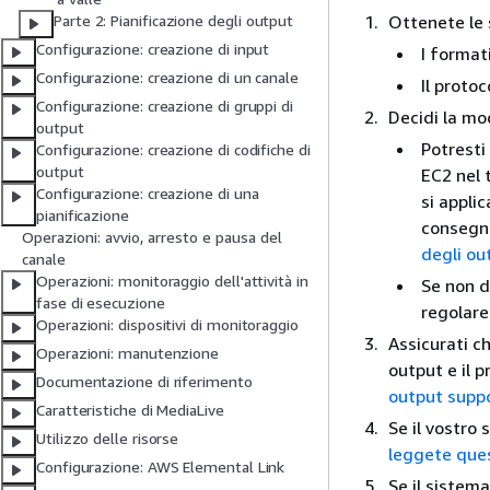
Ottenete le 
Parte 2: Pianificazione degli output
Configurazione: creazione di input
I format
Configurazione: creazione di un canale
Il proto
Configurazione: creazione di gruppi di
Decidi la mo
output
Potresti
Configurazione: creazione di codifiche di
output
EC2 nel 
Configurazione: creazione di una
si appli
pianificazione
consegna
Operazioni: avvio, arresto e pausa del
degli ou
canale
Operazioni: monitoraggio dell'attività in
Se non d
fase di esecuzione
regolare
Operazioni: dispositivi di monitoraggio
Assicurati c
Operazioni: manutenzione
output e il p
Documentazione di riferimento
output suppo
Caratteristiche di MediaLive
Se il vostro
Utilizzo delle risorse
leggete ques
Configurazione: AWS Elemental Link
Se il siste