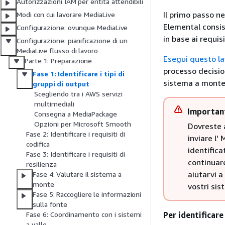
Autorizzazioni IAM per entità attendibili
Il primo passo ne
Modi con cui lavorare MediaLive
Elemental consis
Configurazione: ovunque MediaLive
in base ai requis
Configurazione: pianificazione di un
MediaLive flusso di lavoro
Esegui questo lav
Parte 1: Preparazione
processo decision
Fase 1: Identificare i tipi di
sistema a monte
gruppi di output
Scegliendo tra i AWS servizi
multimediali
Importan
Consegna a MediaPackage
Opzioni per Microsoft Smooth
Dovreste a
Fase 2: Identificare i requisiti di
inviare l'
codifica
identifica
Fase 3: Identificare i requisiti di
continuare
resilienza
aiutarvi a
Fase 4: Valutare il sistema a
monte
vostri si
Fase 5: Raccogliere le informazioni
sulla fonte
Per identificare
Fase 6: Coordinamento con i sistemi
a valle