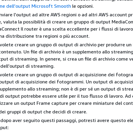
one dell'output Microsoft Smooth
le opzioni.
inviare l'output ad altre AWS regioni o ad altri AWS account p
e, valuta la possibilità di creare un gruppo di output MediaCo
Connect Il router è una scelta eccellente per i flussi di lavor
na distribuzione tra regioni o più account.
volete creare un gruppo di output di archivio per produrre un f
 contenuto. Un file di archivio è un supplemento allo streaming
put di streaming. In genere, si crea un file di archivio come v
ell'output di streaming.
volete creare un gruppo di output di acquisizione dei fotogr
output di acquisizione dei fotogrammi. Un output di acquisiz
upplemento allo streaming; non è di per sé un output di stre
di output potrebbe essere utile per il tuo flusso di lavoro. Ad
lizzare un output Frame capture per creare miniature del con
dei gruppi di output che decidi di creare.
dopo aver seguito questi passaggi, potresti avere questo el
tput: