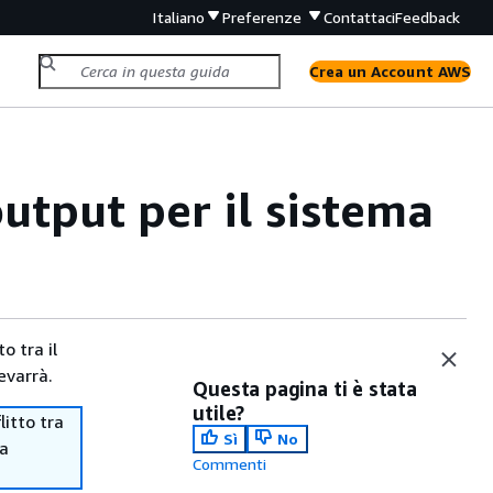
Italiano
Preferenze
Contattaci
Feedback
Crea un Account AWS
 output per il sistema
o tra il
evarrà.
Questa pagina ti è stata
utile?
itto tra
Sì
No
ma
Commenti