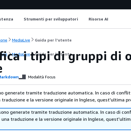
istenza
Strumenti per sviluppatori
Risorse AI
ione
MediaLive
Guida per l’utente
fica i tipi di gruppi di
ione
MediaLive
Guida per l’utente
e
arkdown
Modalità Focus
no generate tramite traduzione automatica. In caso di conflitt
traduzione e la versione originale in Inglese, quest'ultima pr
sono generate tramite traduzione automatica. In caso di confl
i una traduzione e la versione originale in Inglese, quest'ulti