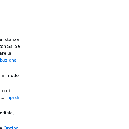
ua istanza
zon S3. Se
are la
ibuzione
à in modo
to di
lta
Tipi di
ediale,
ta
Opzioni