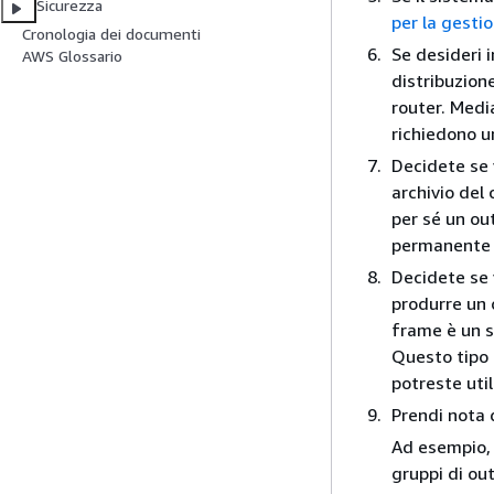
Sicurezza
per la gesti
Cronologia dei documenti
Se desideri 
AWS Glossario
distribuzion
router. Media
richiedono u
Decidete se 
archivio del
per sé un out
permanente d
Decidete se 
produrre un 
frame è un s
Questo tipo 
potreste uti
Prendi nota 
Ad esempio, 
gruppi di ou