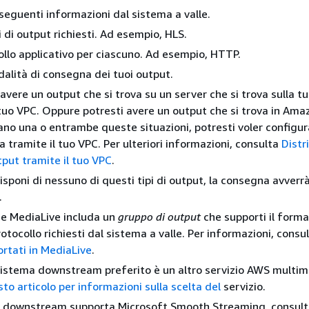
seguenti informazioni dal sistema a valle.
i di output richiesti. Ad esempio, HLS.
collo applicativo per ciascuno. Ad esempio, HTTP.
dalità di consegna dei tuoi output.
 avere un output che si trova su un server che si trova sulla t
tuo VPC. Oppure potresti avere un output che si trova in Ama
cano una o entrambe queste situazioni, potresti voler configur
 tramite il tuo VPC. Per ulteriori informazioni, consulta
Distr
tput tramite il tuo VPC
.
isponi di nessuno di questi tipi di output, la consegna avverr
.
he MediaLive includa un
gruppo di output
che supporti il forma
rotocollo richiesti dal sistema a valle. Per informazioni, consu
rtati in MediaLive
.
 sistema downstream preferito è un altro servizio AWS multim
to articolo per informazioni sulla scelta del
servizio.
ma downstream supporta Microsoft Smooth Streaming, consul