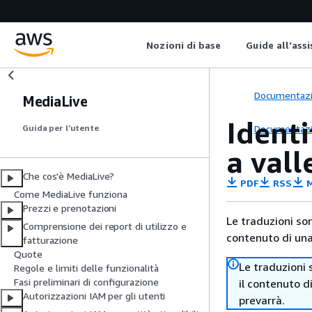
Nozioni di base
Guide all'ass
Documentaz
MediaLive
Identi
Documentaz
Guida per l’utente
a vall
Che cos'è MediaLive?
PDF
RSS
M
Come MediaLive funziona
Prezzi e prenotazioni
Le traduzioni so
Comprensione dei report di utilizzo e
contenuto di una 
fatturazione
Quote
Le traduzioni 
Regole e limiti delle funzionalità
Fasi preliminari di configurazione
il contenuto d
Autorizzazioni IAM per gli utenti
prevarrà.