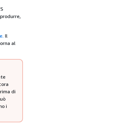
WS
produrre,
e.
Il
torna al
ete
cora
prima di
può
no i