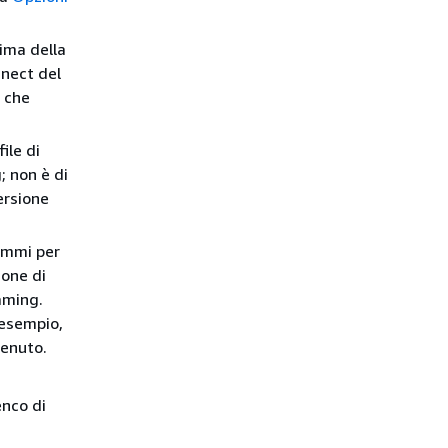
rima della
nnect del
o che
ile di
; non è di
ersione
ammi per
ione di
aming.
 esempio,
tenuto.
enco di