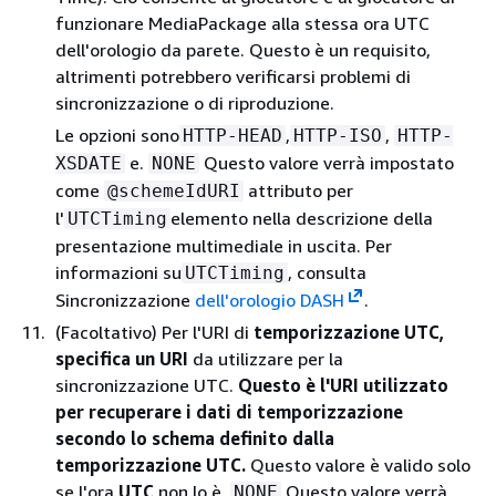
funzionare MediaPackage alla stessa ora UTC
dell'orologio da parete. Questo è un requisito,
altrimenti potrebbero verificarsi problemi di
sincronizzazione o di riproduzione.
Le opzioni sono
,
,
HTTP-HEAD
HTTP-ISO
HTTP-
e.
Questo valore verrà impostato
XSDATE
NONE
come
attributo per
@schemeIdURI
l'
elemento nella descrizione della
UTCTiming
presentazione multimediale in uscita. Per
informazioni su
, consulta
UTCTiming
Sincronizzazione
dell'orologio DASH
.
(Facoltativo) Per l'URI di
temporizzazione UTC,
specifica un URI
da utilizzare per la
sincronizzazione UTC.
Questo è l'URI utilizzato
per recuperare i dati di temporizzazione
secondo lo schema definito dalla
temporizzazione UTC.
Questo valore è valido solo
se l'ora
UTC
non lo è.
Questo valore verrà
NONE