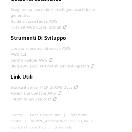
Scegliere un servizio di intelligenza artificiale
generativa
Guide all'assistenza AWS
Tutorial AWS CLI su GitHub
Strumenti Di Sviluppo
Libreria di esempi di codice AWS
AWS CLI
Centro builder AWS
Blog AWS sugli strumenti per sviluppatori
Link Utili
Scarica il server MCP di AWS Docs
Accedi alla Console AWS
Forum di AWS re:Post
Privacy
Condizioni del sito
Preferenze
cookie
© 2026, Amazon Web Services, Inc. o
società affiliate. Tutti i diritti riservati.