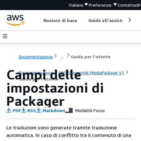
Italiano
Preferenze
Contattaci
F
Nozioni di base
Guide all'assistenza
Documentazione
...
Guida per l’utente
Campi delle
Documentazione
AWS Elemental MediaPackage V1
Guida per l’utente
impostazioni di
Packager
PDF
RSS
Markdown
Modalità Focus
Le traduzioni sono generate tramite traduzione
automatica. In caso di conflitto tra il contenuto di una