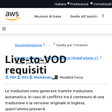
Italiano
Preferenze
Contattaci
F
Nozioni di base
Guide all'assistenza
Documentazione
...
Guida per l’utente
Live-to-VOD
Documentazione
AWS Elemental MediaPackage V1
Guida per l’utente
requisiti
PDF
RSS
Markdown
Modalità Focus
Le traduzioni sono generate tramite traduzione
automatica. In caso di conflitto tra il contenuto di una
traduzione e la versione originale in Inglese,
quest'ultima prevarrà.