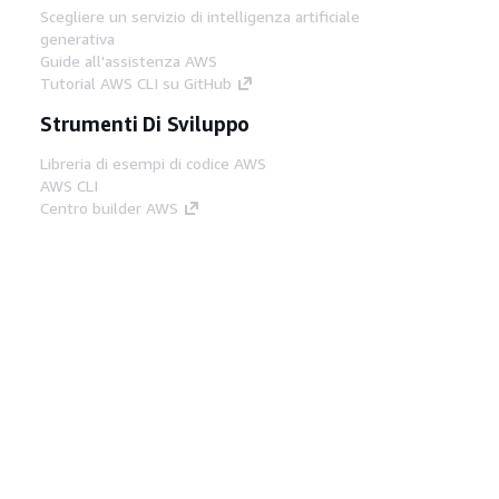
Scegliere un servizio di intelligenza artificiale
generativa
Guide all'assistenza AWS
Tutorial AWS CLI su GitHub
Strumenti Di Sviluppo
Libreria di esempi di codice AWS
AWS CLI
Centro builder AWS
Blog AWS sugli strumenti per sviluppatori
Link Utili
Scarica il server MCP di AWS Docs
Accedi alla Console AWS
Forum di AWS re:Post
Privacy
Condizioni del sito
Preferenze
cookie
© 2026, Amazon Web Services, Inc. o
società affiliate. Tutti i diritti riservati.
Italiano