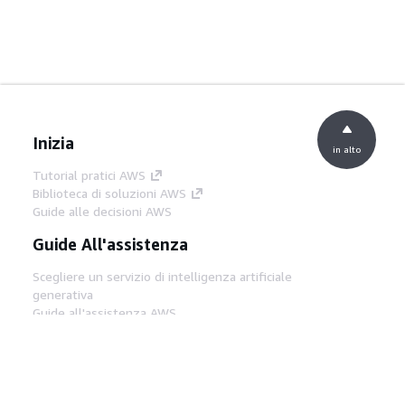
Inizia
in alto
Tutorial pratici AWS
Biblioteca di soluzioni AWS
Guide alle decisioni AWS
Guide All'assistenza
Scegliere un servizio di intelligenza artificiale
generativa
Guide all'assistenza AWS
Tutorial AWS CLI su GitHub
Strumenti Di Sviluppo
Libreria di esempi di codice AWS