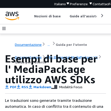
Italiano
Preferenze
Contattaci
F
Nozioni di base
Guide all'assistenza
Documentazione
...
Guida per l’utente
Esempi di base per
Documentazione
AWS Elemental MediaPackage V1
Guida per l’utente
l' MediaPackage
utilizzo AWS SDKs
PDF
RSS
Markdown
Modalità Focus
Le traduzioni sono generate tramite traduzione
automatica. In caso di conflitto tra il contenuto di una