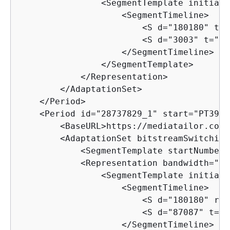
                <SegmentTemplate initiali
                    <SegmentTimeline>

                        <S d="180180" t="
                        <S d="3003" t="43
                    </SegmentTimeline>

                </SegmentTemplate>

            </Representation>

        </AdaptationSet>

    </Period>

    <Period id="28737829_1" start="PT3992
        <BaseURL>https://mediatailor.com/
        <AdaptationSet bitstreamSwitching
            <SegmentTemplate startNumber=
            <Representation bandwidth="22
                <SegmentTemplate initiali
                    <SegmentTimeline>

                        <S d="180180" r="
                        <S d="87087" t="1
                    </SegmentTimeline>
