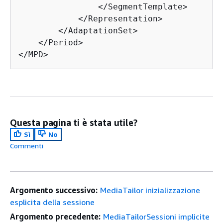
                </SegmentTemplate>

            </Representation>

        </AdaptationSet>

    </Period>

</MPD>
Questa pagina ti è stata utile?
Sì
No
Commenti
Argomento successivo:
MediaTailor inizializzazione
esplicita della sessione
Argomento precedente:
MediaTailorSessioni implicite