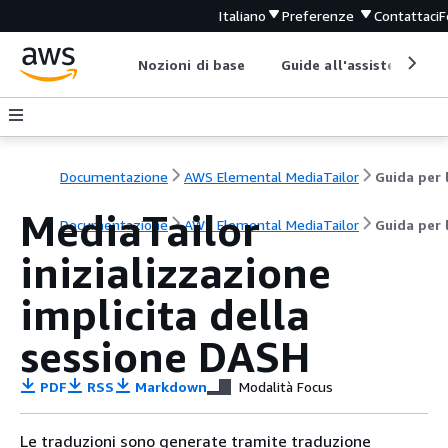
Italiano
Preferenze
Contattaci
F
Nozioni di base
Guide all'assistenza
Documentazione
AWS Elemental MediaTailor
MediaTailor
Documentazione
AWS Elemental MediaTailor
Guida per 
inizializzazione
implicita della
sessione DASH
PDF
RSS
Markdown
Modalità Focus
Le traduzioni sono generate tramite traduzione