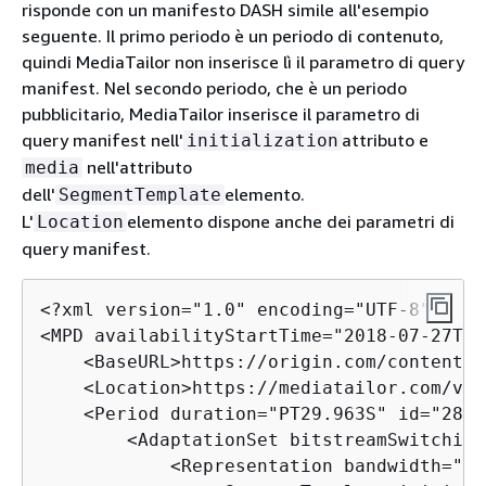
risponde con un manifesto DASH simile all'esempio
seguente. Il primo periodo è un periodo di contenuto,
quindi MediaTailor non inserisce lì il parametro di query
manifest. Nel secondo periodo, che è un periodo
pubblicitario, MediaTailor inserisce il parametro di
query manifest nell'
attributo e
initialization
nell'attributo
media
dell'
elemento.
SegmentTemplate
L'
elemento dispone anche dei parametri di
Location
query manifest.
<?xml version="1.0" encoding="UTF-8"?>

<MPD availabilityStartTime="2018-07-27T09
    <BaseURL>https://origin.com/contentSe
    <Location>https://mediatailor.com/v1/
    <Period duration="PT29.963S" id="2873
        <AdaptationSet bitstreamSwitching
            <Representation bandwidth="22