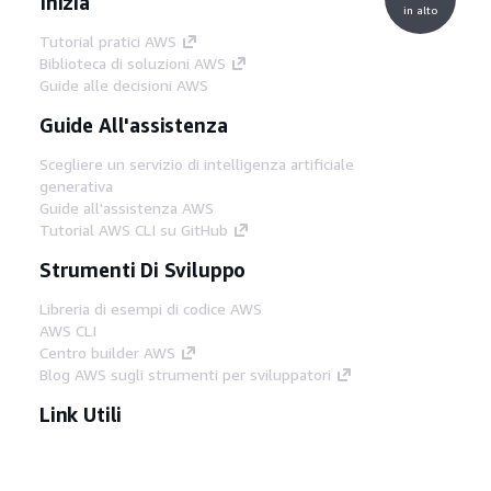
Inizia
in alto
Tutorial pratici AWS
Biblioteca di soluzioni AWS
Guide alle decisioni AWS
Guide All'assistenza
Scegliere un servizio di intelligenza artificiale
generativa
Guide all'assistenza AWS
Tutorial AWS CLI su GitHub
Strumenti Di Sviluppo
Libreria di esempi di codice AWS
AWS CLI
Centro builder AWS
Blog AWS sugli strumenti per sviluppatori
Link Utili
Scarica il server MCP di AWS Docs
Accedi alla Console AWS