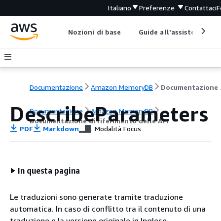
Italiano
Preferenze
Contattaci
F
Nozioni di base
Guide all'assistenza
Documentazione
Amazon MemoryDB
Docum
DescribeParameters
Documentazione
Amazon MemoryDB
Documentazione di riferimento delle API
PDF
Markdown
Modalità Focus
In questa pagina
Le traduzioni sono generate tramite traduzione
automatica. In caso di conflitto tra il contenuto di una
traduzione e la versione originale in Inglese,