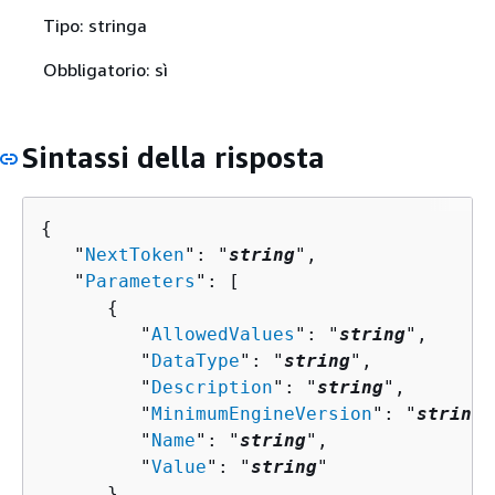
Tipo: stringa
Obbligatorio: sì
Sintassi della risposta
{
   "
NextToken
": "
string
",

   "
Parameters
": [ 

{
         "
AllowedValues
": "
string
",

         "
DataType
": "
string
",

         "
Description
": "
string
",

         "
MinimumEngineVersion
": "
string
"
         "
Name
": "
string
",

         "
Value
": "
string
"

      }
