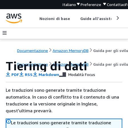
Italiano
Preferenze
Contattaci
F
Nozioni di base
Guide all'assistenza
Documentazione
Amazon MemoryDB
Tiering di dati
Documentazione
Amazon MemoryDB
Guida per gli svil
PDF
RSS
Markdown
Modalità Focus
Le traduzioni sono generate tramite traduzione
automatica. In caso di conflitto tra il contenuto di una
traduzione e la versione originale in Inglese,
quest'ultima prevarrà.
Le traduzioni sono generate tramite traduzione