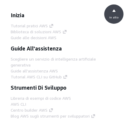
Inizia
in alto
Tutorial pratici AWS
Biblioteca di soluzioni AWS
Guide alle decisioni AWS
Guide All'assistenza
Scegliere un servizio di intelligenza artificiale
generativa
Guide all'assistenza AWS
Tutorial AWS CLI su GitHub
Strumenti Di Sviluppo
Libreria di esempi di codice AWS
AWS CLI
Centro builder AWS
Blog AWS sugli strumenti per sviluppatori
Link Utili