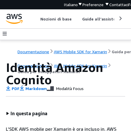
Italiano
Preferenze
Contattaci
F
Nozioni di base
Guide all'assistenza
Documentazione
AWS Mobile SDK for Xamarin
Identità Amazon
Documentazione
AWS Mobile SDK for Xamarin
Guida per sviluppatori Xamarin
Cognito
PDF
Markdown
Modalità Focus
In questa pagina
L'SDK AWS mobile per Xamarin è ora incluso in. AWS