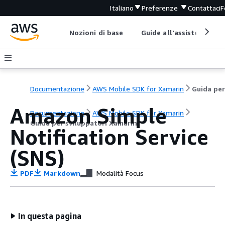
Italiano
Preferenze
Contattaci
F
Nozioni di base
Guide all'assistenza
Documentazione
AWS Mobile SDK for Xamarin
Amazon Simple
Documentazione
AWS Mobile SDK for Xamarin
Guida per sviluppatori Xamarin
Notification Service
(SNS)
PDF
Markdown
Modalità Focus
In questa pagina