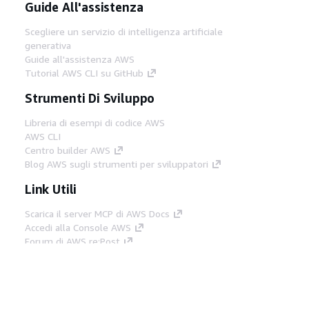
Guide All'assistenza
Scegliere un servizio di intelligenza artificiale
generativa
Guide all'assistenza AWS
Tutorial AWS CLI su GitHub
Strumenti Di Sviluppo
Libreria di esempi di codice AWS
AWS CLI
Centro builder AWS
Blog AWS sugli strumenti per sviluppatori
Link Utili
Scarica il server MCP di AWS Docs
Accedi alla Console AWS
Forum di AWS re:Post
Privacy
Condizioni del sito
Preferenze
cookie
© 2026, Amazon Web Services, Inc. o
società affiliate. Tutti i diritti riservati.