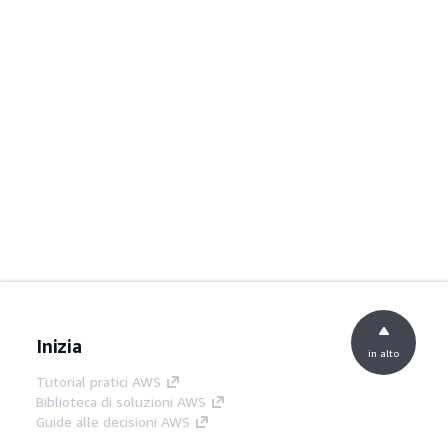
Inizia
in alto
Tutorial pratici AWS
Biblioteca di soluzioni AWS
Guide alle decisioni AWS