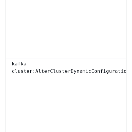
kafka-
cluster:AlterClusterDynamicConfiguration