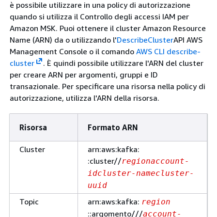
è possibile utilizzare in una policy di autorizzazione
quando si utilizza il Controllo degli accessi IAM per
Amazon MSK. Puoi ottenere il cluster Amazon Resource
Name (ARN) da o utilizzando l'
DescribeCluster
API AWS
Management Console o il comando
AWS CLI describe-
cluster
. È quindi possibile utilizzare l'ARN del cluster
per creare ARN per argomenti, gruppi e ID
transazionale. Per specificare una risorsa nella policy di
autorizzazione, utilizza l'ARN della risorsa.
Risorsa
Formato ARN
Cluster
arn:aws:kafka:
:cluster//
region
account-
id
cluster-name
cluster-
uuid
Topic
arn:aws:kafka:
region
::argomento///
account-