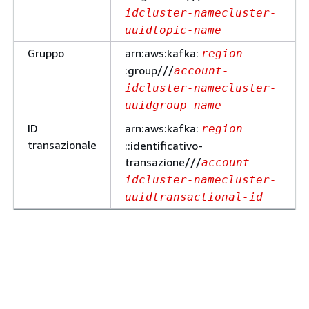
id
cluster-name
cluster-
uuid
topic-name
Gruppo
arn:aws:kafka:
region
:group///
account-
id
cluster-name
cluster-
uuid
group-name
ID
arn:aws:kafka:
region
transazionale
::identificativo-
transazione///
account-
id
cluster-name
cluster-
uuid
transactional-id
È possibile utilizzare qualsiasi quantità di caratteri jolly
asterisco (*) in qualsiasi punto dell'ARN successivo a
,
,
e
:cluster/
:topic/
:group/
. Di seguito sono riportati
:transactional-id/
alcuni esempi di come utilizzare il carattere jolly