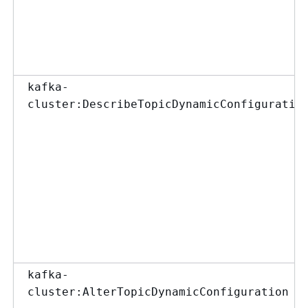
kafka-
cluster:DescribeTopicDynamicConfiguratio
kafka-
cluster:AlterTopicDynamicConfiguration