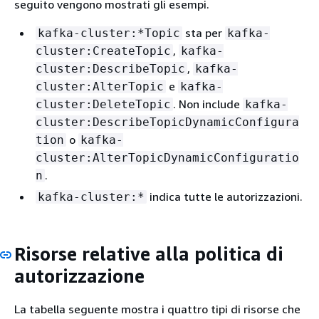
seguito vengono mostrati gli esempi.
kafka-cluster:DeleteGroup
sta per
kafka-cluster:*Topic
kafka-
,
cluster:CreateTopic
kafka-
,
cluster:DescribeTopic
kafka-
e
cluster:AlterTopic
kafka-
. Non include
cluster:DeleteTopic
kafka-
cluster:DescribeTopicDynamicConfigura
o
tion
kafka-
cluster:AlterTopicDynamicConfiguratio
kafka-cluster:DescribeTransactionalId
.
n
indica tutte le autorizzazioni.
kafka-cluster:*
Risorse relative alla politica di
autorizzazione
La tabella seguente mostra i quattro tipi di risorse che
kafka-cluster:AlterTransactionalId