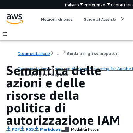
Italiano
Preferenze
Contattaci
F
Nozioni di base
Guide all'assistenza
Documentazione
...
Guida per gli sviluppatori
Semantica delle
Documentazione
Amazon Managed Streaming for Apache 
Guida per gli sviluppatori
azioni e delle
risorse della
politica di
autorizzazione IAM
PDF
RSS
Markdown
Modalità Focus