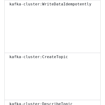
kafka-cluster:WriteDataIdempotently
kafka-cluster:CreateTopic
kafka-cluster:DescribeTopic