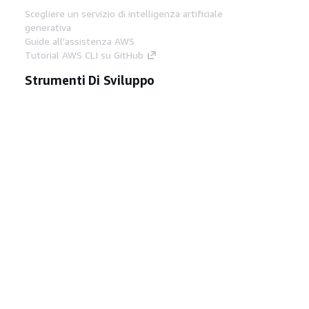
Scegliere un servizio di intelligenza artificiale
generativa
Guide all'assistenza AWS
Tutorial AWS CLI su GitHub
Strumenti Di Sviluppo
Libreria di esempi di codice AWS
AWS CLI
Centro builder AWS
Blog AWS sugli strumenti per sviluppatori
Link Utili
Scarica il server MCP di AWS Docs
Accedi alla Console AWS
Forum di AWS re:Post
Privacy
Condizioni del sito
Preferenze
cookie
© 2026, Amazon Web Services, Inc. o
società affiliate. Tutti i diritti riservati.