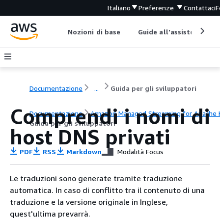
Italiano
Preferenze
Contattaci
F
Nozioni di base
Guide all'assistenza
Documentazione
...
Guida per gli sviluppatori
Comprendi i nomi di
Documentazione
Amazon Managed Streaming for Apache 
Guida per gli sviluppatori
host DNS privati
PDF
RSS
Markdown
Modalità Focus
Le traduzioni sono generate tramite traduzione
automatica. In caso di conflitto tra il contenuto di una
traduzione e la versione originale in Inglese,
quest'ultima prevarrà.