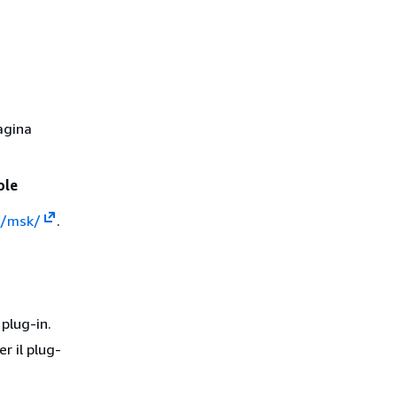
agina
ole
m/msk/
.
 plug-in.
er il plug-