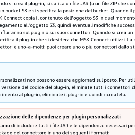
o si crea il plug-in, si carica un file JAR (o un file ZIP che co
n un bucket S3 e si specifica la posizione del bucket. Quando il 
K Connect copia il contenuto dell'oggetto S3 in quel moment
egamento all'oggetto S3, quindi eventuali modifiche success
nfluiranno sul plugin o sui suoi connettori. Quando si crea un
ecifica il plug-in che si desidera che MSK Connect utilizzi. La 
ettori è uno-a-molti: puoi creare uno o più connettori dallo s
ersonalizzati non possono essere aggiornati sul posto. Per uti
versione del codice del plug-in, eliminate tutti i connettori 
rimento al plug-in, eliminate il plug-in e quindi ricreatelo.
zzazione delle dipendenze per plugin personalizzati
iamo di includere tutti i file JAR e le dipendenze necessari per
ackage del connettore in uno dei seguenti formati: