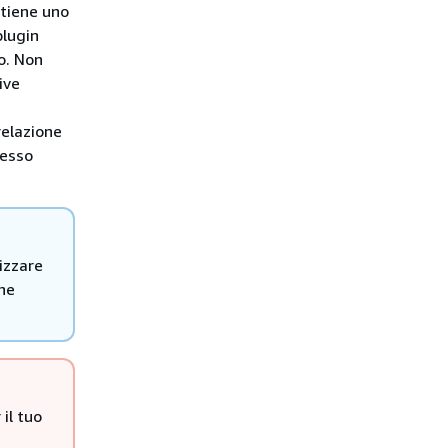
ntiene uno
plugin
o. Non
ive
relazione
tesso
lizzare
che
 il tuo