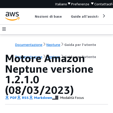
Italiano
Preferenze
Contattaci
F
Nozioni di base
Guide all'assistenza
Documentazione
Neptune
Guida per l’utente
Motore Amazon
Documentazione
Neptune
Guida per l’utente
Neptune versione
1.2.1.0
(08/03/2023)
PDF
RSS
Markdown
Modalità Focus