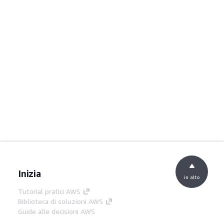
Inizia
in alto
Tutorial pratici AWS
Biblioteca di soluzioni AWS
Guide alle decisioni AWS