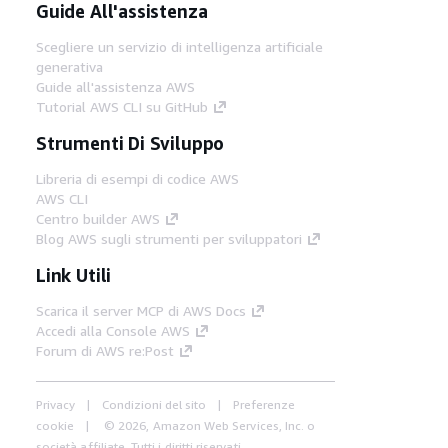
Guide All'assistenza
Scegliere un servizio di intelligenza artificiale
generativa
Guide all'assistenza AWS
Tutorial AWS CLI su GitHub
Strumenti Di Sviluppo
Libreria di esempi di codice AWS
AWS CLI
Centro builder AWS
Blog AWS sugli strumenti per sviluppatori
Link Utili
Scarica il server MCP di AWS Docs
Accedi alla Console AWS
Forum di AWS re:Post
Privacy
Condizioni del sito
Preferenze
cookie
© 2026, Amazon Web Services, Inc. o
società affiliate. Tutti i diritti riservati.