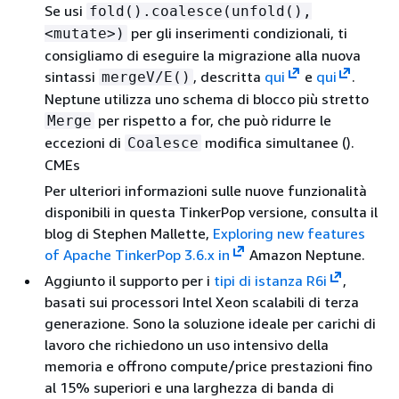
Se usi
fold().coalesce(unfold(),
per gli inserimenti condizionali, ti
<mutate>)
consigliamo di eseguire la migrazione alla nuova
sintassi
, descritta
qui
e
qui
.
mergeV/E()
Neptune utilizza uno schema di blocco più stretto
per rispetto a for, che può ridurre le
Merge
eccezioni di
modifica simultanee ().
Coalesce
CMEs
Per ulteriori informazioni sulle nuove funzionalità
disponibili in questa TinkerPop versione, consulta il
blog di Stephen Mallette,
Exploring new features
of Apache TinkerPop 3.6.x in
Amazon Neptune.
Aggiunto il supporto per i
tipi di istanza R6i
,
basati sui processori Intel Xeon scalabili di terza
generazione. Sono la soluzione ideale per carichi di
lavoro che richiedono un uso intensivo della
memoria e offrono compute/price prestazioni fino
al 15% superiori e una larghezza di banda di