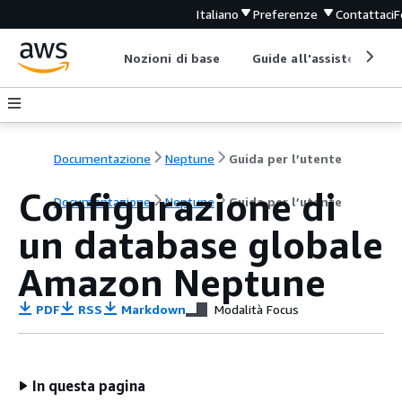
Italiano
Preferenze
Contattaci
F
Nozioni di base
Guide all'assistenza
Documentazione
Neptune
Guida per l’utente
Configurazione di
Documentazione
Neptune
Guida per l’utente
un database globale
Amazon Neptune
PDF
RSS
Markdown
Modalità Focus
In questa pagina