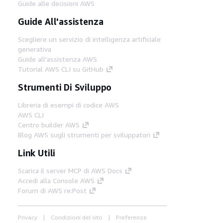
Guide alle decisioni AWS
Guide All'assistenza
Scegliere un servizio di intelligenza artificiale
generativa
Guide all'assistenza AWS
Tutorial AWS CLI su GitHub
Strumenti Di Sviluppo
Libreria di esempi di codice AWS
AWS CLI
Centro builder AWS
Blog AWS sugli strumenti per sviluppatori
Link Utili
Scarica il server MCP di AWS Docs
Accedi alla Console AWS
Forum di AWS re:Post
Privacy
Condizioni del sito
Preferenze