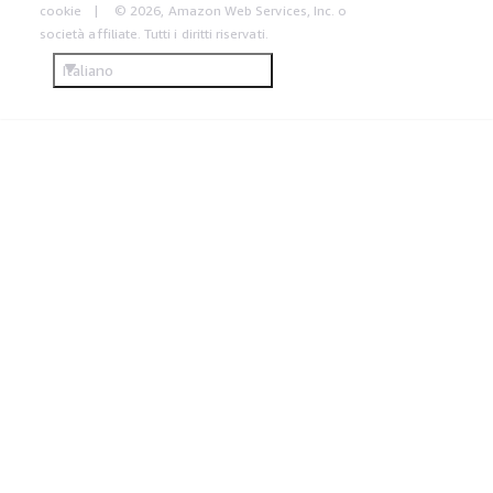
cookie
© 2026, Amazon Web Services, Inc. o
società affiliate. Tutti i diritti riservati.
Italiano