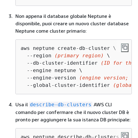
Non appena il database globale Neptune è
disponibile, puoi creare un nuovo cluster database
Neptune come cluster primario:
aws neptune create-db-cluster \

  --region 
(primary region)
 \

  --db-cluster-identifier 
(ID for the 
  --engine neptune \

  --engine-version 
(engine version; mu
  --global-cluster-identifier 
(global 
Usa il
AWS CLI
describe-db-clusters
comando per confermare che il nuovo cluster DB è
pronto per aggiungere la sua istanza DB principale:
aws neptune describe-db-clusters \
