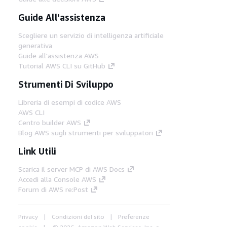
Guide All'assistenza
Scegliere un servizio di intelligenza artificiale
generativa
Guide all'assistenza AWS
Tutorial AWS CLI su GitHub
Strumenti Di Sviluppo
Libreria di esempi di codice AWS
AWS CLI
Centro builder AWS
Blog AWS sugli strumenti per sviluppatori
Link Utili
Scarica il server MCP di AWS Docs
Accedi alla Console AWS
Forum di AWS re:Post
Privacy
Condizioni del sito
Preferenze