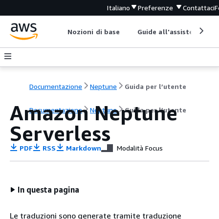
Italiano
Preferenze
Contattaci
F
Nozioni di base
Guide all'assistenza
Documentazione
Neptune
Guida per l’utente
Amazon Neptune
Documentazione
Neptune
Guida per l’utente
Serverless
PDF
RSS
Markdown
Modalità Focus
In questa pagina
Le traduzioni sono generate tramite traduzione