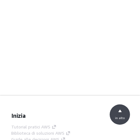
Inizia
in alto
Tutorial pratici AWS
Biblioteca di soluzioni AWS
Guide alle decisioni AWS