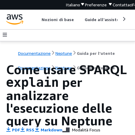
Italiano
Preferenze
Contattaci
F
Nozioni di base
Guide all'assistenza
Documentazione
Neptune
Guida per l’utente
Come usare SPARQL
Documentazione
Neptune
Guida per l’utente
per
explain
analizzare
l'esecuzione delle
query su Neptune
PDF
RSS
Markdown
Modalità Focus