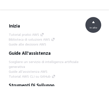
Inizia
in alto
Tutorial pratici AWS
Biblioteca di soluzioni AWS
Guide alle decisioni AWS
Guide All'assistenza
Scegliere un servizio di intelligenza artificiale
generativa
Guide all'assistenza AWS
Tutorial AWS CLI su GitHub
Strumenti Di Sviluppo
Libreria di esempi di codice AWS
AWS CLI
Centro builder AWS
Blog AWS sugli strumenti per sviluppatori