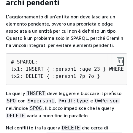
archi pendenti
L'aggiornamento di un'entità non deve lasciare un
elemento pendente, ovvero una proprietà o edge
associata a un'entità per cui non è definito un tipo.
Questo è un problema solo in SPARQL, perché Gremlin
ha vincoli integrati per evitare elementi pendenti.
# SPARQL:

tx1: INSERT 
{
 :person1 :age 23 } WHERE 
{
 
tx2: DELETE 
{
 :person1 ?p ?o }
La query
deve leggere e bloccare il prefisso
INSERT
con
,
e
SPO
S=person1
P=rdf:type
O=Person
nell'indice
. Il blocco impedisce che la query
SPOG
vada a buon fine in parallelo.
DELETE
Nel conflitto tra la query
che cerca di
DELETE