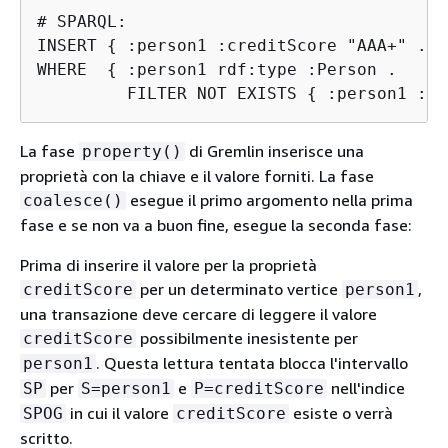
# SPARQL:

INSERT 
{
 :person1 :creditScore "AAA+" .}

WHERE  
{
 :person1 rdf:type :Person .

         FILTER NOT EXISTS 
{
 :person1 :cr
La fase
di Gremlin inserisce una
property()
proprietà con la chiave e il valore forniti. La fase
esegue il primo argomento nella prima
coalesce()
fase e se non va a buon fine, esegue la seconda fase:
Prima di inserire il valore per la proprietà
per un determinato vertice
,
creditScore
person1
una transazione deve cercare di leggere il valore
possibilmente inesistente per
creditScore
. Questa lettura tentata blocca l'intervallo
person1
per
e
nell'indice
SP
S=person1
P=creditScore
in cui il valore
esiste o verrà
SPOG
creditScore
scritto.