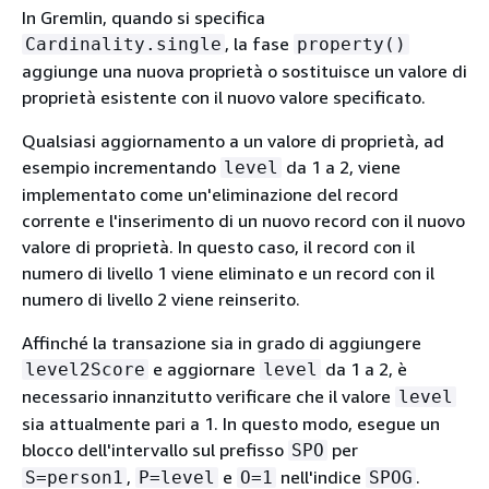
In Gremlin, quando si specifica
, la fase
Cardinality.single
property()
aggiunge una nuova proprietà o sostituisce un valore di
proprietà esistente con il nuovo valore specificato.
Qualsiasi aggiornamento a un valore di proprietà, ad
esempio incrementando
da 1 a 2, viene
level
implementato come un'eliminazione del record
corrente e l'inserimento di un nuovo record con il nuovo
valore di proprietà. In questo caso, il record con il
numero di livello 1 viene eliminato e un record con il
numero di livello 2 viene reinserito.
Affinché la transazione sia in grado di aggiungere
e aggiornare
da 1 a 2, è
level2Score
level
necessario innanzitutto verificare che il valore
level
sia attualmente pari a 1. In questo modo, esegue un
blocco dell'intervallo sul prefisso
per
SPO
,
e
nell'indice
.
S=person1
P=level
O=1
SPOG