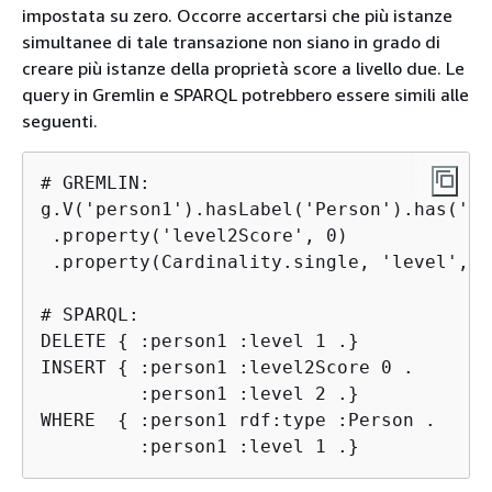
impostata su zero. Occorre accertarsi che più istanze
simultanee di tale transazione non siano in grado di
creare più istanze della proprietà score a livello due. Le
query in Gremlin e SPARQL potrebbero essere simili alle
seguenti.
# GREMLIN:

g.V('person1').hasLabel('Person').has('le
 .property('level2Score', 0)

 .property(Cardinality.single, 'level', 2)
# SPARQL:

DELETE 
{
 :person1 :level 1 .}

INSERT 
{
 :person1 :level2Score 0 .

         :person1 :level 2 .}

WHERE  
{
 :person1 rdf:type :Person .

         :person1 :level 1 .}