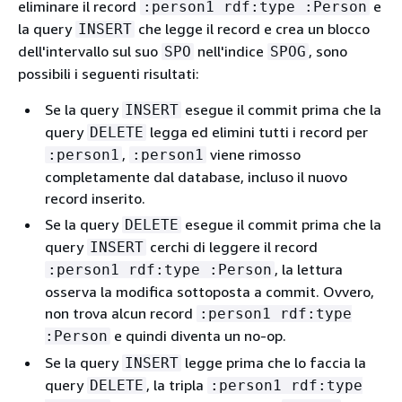
eliminare il record
e
:person1 rdf:type :Person
la query
che legge il record e crea un blocco
INSERT
dell'intervallo sul suo
nell'indice
, sono
SPO
SPOG
possibili i seguenti risultati:
Se la query
esegue il commit prima che la
INSERT
query
legga ed elimini tutti i record per
DELETE
,
viene rimosso
:person1
:person1
completamente dal database, incluso il nuovo
record inserito.
Se la query
esegue il commit prima che la
DELETE
query
cerchi di leggere il record
INSERT
, la lettura
:person1 rdf:type :Person
osserva la modifica sottoposta a commit. Ovvero,
non trova alcun record
:person1 rdf:type
e quindi diventa un no-op.
:Person
Se la query
legge prima che lo faccia la
INSERT
query
, la tripla
DELETE
:person1 rdf:type