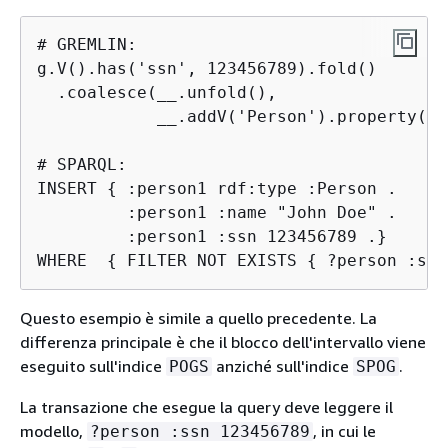
# GREMLIN:

g.V().has('ssn', 123456789).fold()

  .coalesce(__.unfold(),

            __.addV('Person').property('n
# SPARQL:

INSERT 
{
 :person1 rdf:type :Person .

         :person1 :name "John Doe" .

         :person1 :ssn 123456789 .}

WHERE  
{
 FILTER NOT EXISTS 
{
 ?person :ssn
Questo esempio è simile a quello precedente. La
differenza principale è che il blocco dell'intervallo viene
eseguito sull'indice
anziché sull'indice
.
POGS
SPOG
La transazione che esegue la query deve leggere il
modello,
, in cui le
?person :ssn 123456789