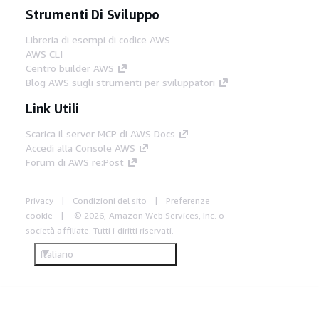
Strumenti Di Sviluppo
Libreria di esempi di codice AWS
AWS CLI
Centro builder AWS
Blog AWS sugli strumenti per sviluppatori
Link Utili
Scarica il server MCP di AWS Docs
Accedi alla Console AWS
Forum di AWS re:Post
Privacy
Condizioni del sito
Preferenze
cookie
© 2026, Amazon Web Services, Inc. o
società affiliate. Tutti i diritti riservati.
Italiano