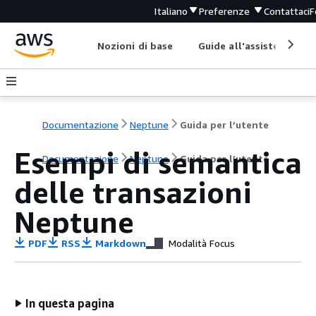
Italiano
Preferenze
Contattaci
F
Nozioni di base
Guide all'assistenza
Documentazione
Neptune
Guida per l’utente
Esempi di semantica
Documentazione
Neptune
Guida per l’utente
delle transazioni
Neptune
PDF
RSS
Markdown
Modalità Focus
In questa pagina