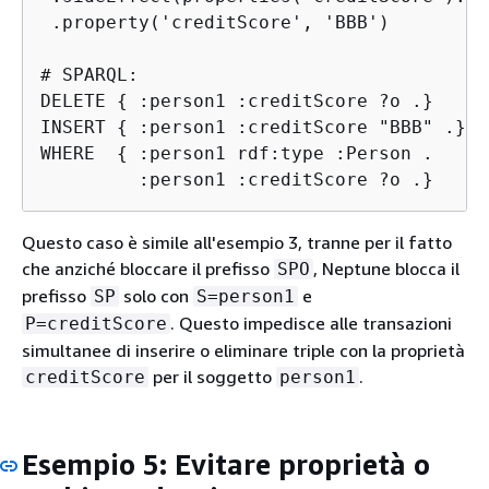
 .property('creditScore', 'BBB')

# SPARQL:

DELETE 
{
 :person1 :creditScore ?o .}

INSERT 
{
 :person1 :creditScore "BBB" .}

WHERE  
{
 :person1 rdf:type :Person .

         :person1 :creditScore ?o .}
Questo caso è simile all'esempio 3, tranne per il fatto
che anziché bloccare il prefisso
, Neptune blocca il
SPO
prefisso
solo con
e
SP
S=person1
. Questo impedisce alle transazioni
P=creditScore
simultanee di inserire o eliminare triple con la proprietà
per il soggetto
.
creditScore
person1
Esempio 5: Evitare proprietà o