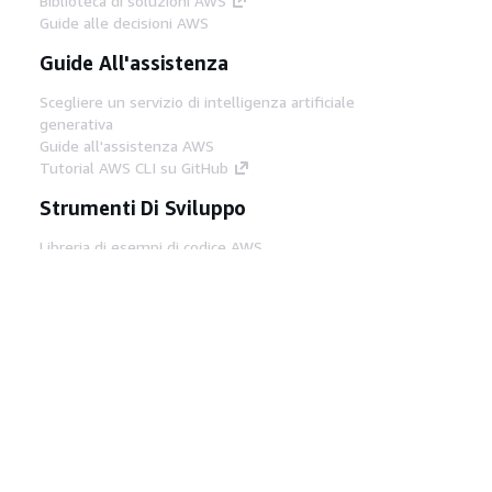
Biblioteca di soluzioni AWS
Guide alle decisioni AWS
Guide All'assistenza
Scegliere un servizio di intelligenza artificiale
generativa
Guide all'assistenza AWS
Tutorial AWS CLI su GitHub
Strumenti Di Sviluppo
Libreria di esempi di codice AWS
AWS CLI
Centro builder AWS
Blog AWS sugli strumenti per sviluppatori
Link Utili
Scarica il server MCP di AWS Docs
Accedi alla Console AWS
Forum di AWS re:Post