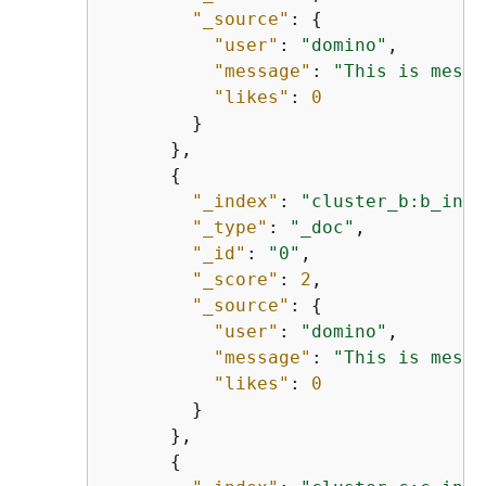
"_source"
: 
{
"user"
: 
"domino"
,

"message"
: 
"This is messa
"likes"
: 
0
        }

      },

{
"_index"
: 
"cluster_b:b_inde
"_type"
: 
"_doc"
,

"_id"
: 
"0"
,

"_score"
: 
2
,

"_source"
: 
{
"user"
: 
"domino"
,

"message"
: 
"This is messa
"likes"
: 
0
        }

      },

{