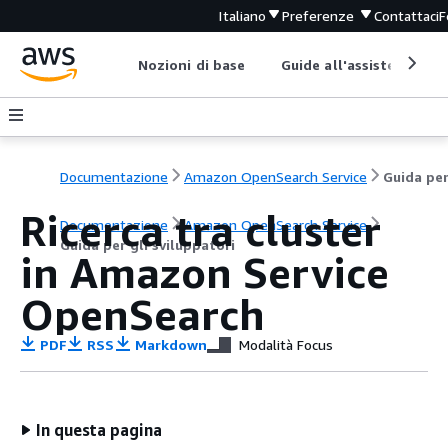
Italiano
Preferenze
Contattaci
F
Nozioni di base
Guide all'assistenza
Documentazione
Amazon OpenSearch Service
Ricerca tra cluster
Documentazione
Amazon OpenSearch Service
Guida per gli sviluppatori
in Amazon Service
OpenSearch
PDF
RSS
Markdown
Modalità Focus
In questa pagina