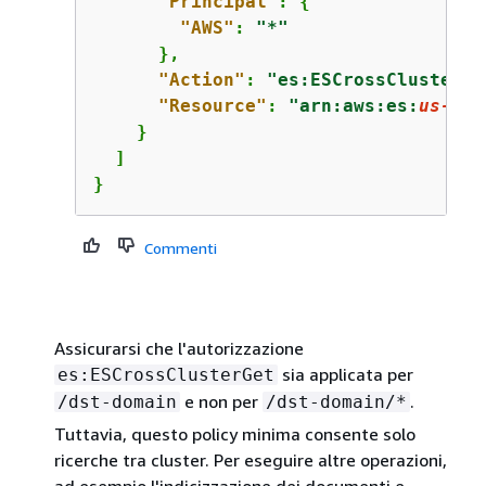
"Principal"
: 
{
"AWS"
: 
"*"
      },

"Action"
: 
"es:ESCrossClusterGe
"Resource"
: 
"arn:aws:es:
us-eas
    }

  ]

}
Commenti
Assicurarsi che l'autorizzazione
sia applicata per
es:ESCrossClusterGet
e non per
.
/dst-domain
/dst-domain/*
Tuttavia, questo policy minima consente solo
ricerche tra cluster. Per eseguire altre operazioni,