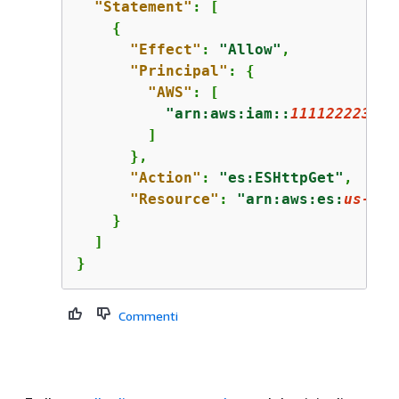
"Statement"
: [

{
"Effect"
: 
"Allow"
,

"Principal"
: 
{
"AWS"
: [

"arn:aws:iam::
111122223333
        ]

      },

"Action"
: 
"es:ESHttpGet"
,

"Resource"
: 
"arn:aws:es:
us-eas
    }

  ]

}
Commenti