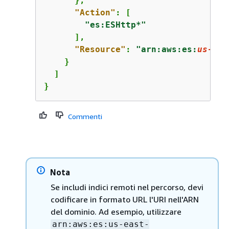
      },

"Action"
: [

"es:ESHttp*"
      ],

"Resource"
: 
"arn:aws:es:
us-eas
    }

  ]

}
Commenti
Nota
Se includi indici remoti nel percorso, devi
codificare in formato URL l'URI nell'ARN
del dominio. Ad esempio, utilizzare
arn:aws:es:us-east-