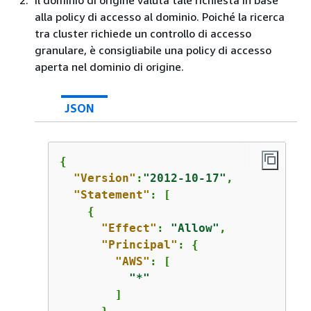
Il dominio di origine valuta tale richiesta in base
alla policy di accesso al dominio. Poiché la ricerca
tra cluster richiede un controllo di accesso
granulare, è consigliabile una policy di accesso
aperta nel dominio di origine.
JSON
{
"Version"
:
"2012-10-17"
,

"Statement"
: [

{
"Effect"
: 
"Allow"
,

"Principal"
: 
{
"AWS"
: [

"*"
        ]
