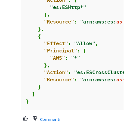
"Action"
: [

"es:ESHttp*"
      ],

"Resource"
: 
"arn:aws:es:
us-eas
    },

{
"Effect"
: 
"Allow"
,

"Principal"
: 
{
"AWS"
: 
"*"
      },

"Action"
: 
"es:ESCrossClusterGe
"Resource"
: 
"arn:aws:es:
us-eas
    }

  ]

}
Commenti