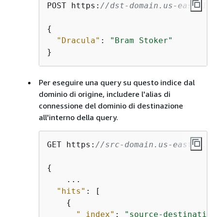
POST https:
//dst-domain.us-east-1.e
{
"Dracula"
: 
"Bram Stoker"
}
Per eseguire una query su questo indice dal
dominio di origine, includere l'alias di
connessione del dominio di destinazione
all'interno della query.
GET https:
//src-domain.us-east-1.es
{
    ...

"hits"
: [

{
"_index"
: 
"source-destination