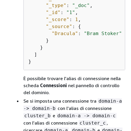
"_type"
: 
"_doc"
,

"_id"
: 
"1"
,

"_score"
: 
1
,

"_source"
: 
{
"Dracula"
: 
"Bram Stoker"
      }

    }

  ]

È possibile trovare l'alias di connessione nella
scheda
Connessioni
nel pannello di controllo
del dominio.
Se si imposta una connessione tra
domain-a
con l'alias di connessione
-> domain-b
e
cluster_b
domain-a -> domain-c
con l'alias di connessione
,
cluster_c
ricercare
,
e
domain-a
domain-b
domain-