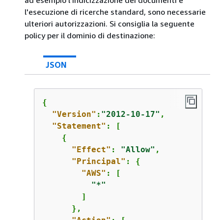
ad esempio l'indicizzazione dei documenti e
l'esecuzione di ricerche standard, sono necessarie
ulteriori autorizzazioni. Si consiglia la seguente
policy per il dominio di destinazione:
JSON
{
"Version"
:
"2012-10-17"
,

"Statement"
: [

{
"Effect"
: 
"Allow"
,

"Principal"
: 
{
"AWS"
: [

"*"
        ]

      },
