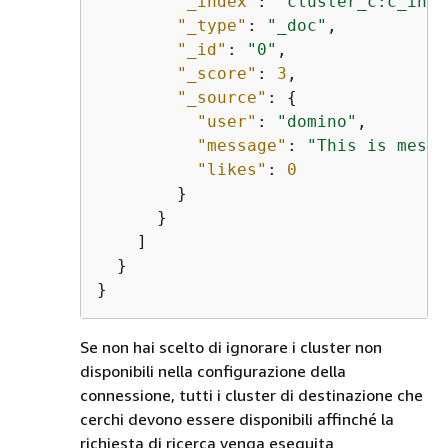
"_index"
: 
"cluster_c:c_inde
"_type"
: 
"_doc"
,

"_id"
: 
"0"
,

"_score"
: 
3
,

"_source"
: 
{
"user"
: 
"domino"
,

"message"
: 
"This is messa
"likes"
: 
0
        }

      }

    ]

  }

}
Se non hai scelto di ignorare i cluster non
disponibili nella configurazione della
connessione, tutti i cluster di destinazione che
cerchi devono essere disponibili affinché la
richiesta di ricerca venga eseguita