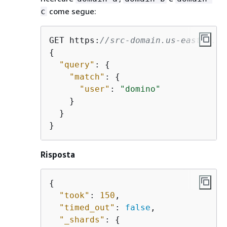
come segue:
c
GET https:
//src-domain.us-east-1.es
{
"query"
: 
{
"match"
: 
{
"user"
: 
"domino"
    }

  }

}
Risposta
{
"took"
: 
150
,

"timed_out"
: 
false
,

"_shards"
: 
{