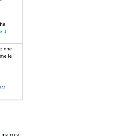
 ha
e di
uzione
me le
IAM
, ma crea