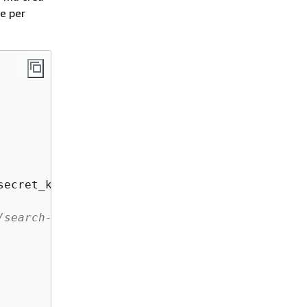
te per
secret_key, region, service, session_token=cre
/search-mydomain.us-west-1.es.amazonaws.com