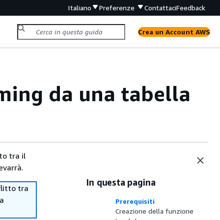
Italiano
Preferenze
Contattaci
Feedback
Crea un Account AWS
aming da una tabella
o tra il
evarrà.
In questa pagina
itto tra
ma
Prerequisiti
Creazione della funzione