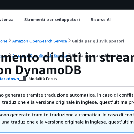
istenza
Strumenti per sviluppatori
Risorse AI
ione
Amazon OpenSearch Service
Guida per gli sviluppatori
mento di dati in stre
ione
Amazon OpenSearch Service
Guida per gli sviluppatori
on DynamoDB
arkdown
Modalità Focus
no generate tramite traduzione automatica. In caso di conflitt
traduzione e la versione originale in Inglese, quest'ultima pr
sono generate tramite traduzione automatica. In caso di confl
i una traduzione e la versione originale in Inglese, quest'ulti