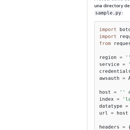
una directory d
:
sample.py
import
import
from
 reque
region = 
'
service = 
credential
awsauth = 
host = 
''
index = 
'l
datatype =
url = host
headers = 