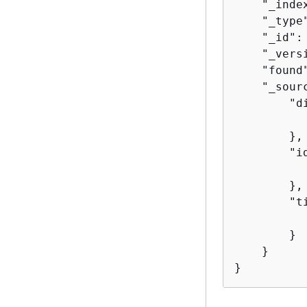
    "_inde
    "_type"
    "_id": 
    "_versi
    "found"
    "_sour
        "d
          
        },

        "i
           
        },

        "t
          
        }

    }

}