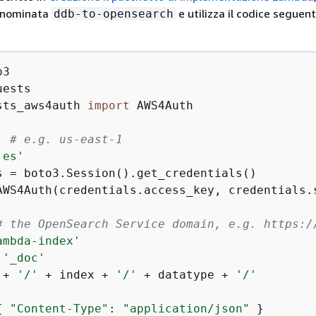
enominata
e utilizza il codice seguen
ddb-to-opensearch
sts_aws4auth 
import
 AWS4Auth

'
# e.g. us-east-1
'es'
s = boto3.Session().get_credentials()

AWS4Auth(credentials.access_key, credentials.
# the OpenSearch Service domain, e.g. https:/
ambda-index'
 
'_doc'
 + 
'/'
 + index + 
'/'
 + datatype + 
'/'
{
"Content-Type"
: 
"application/json"
 }
