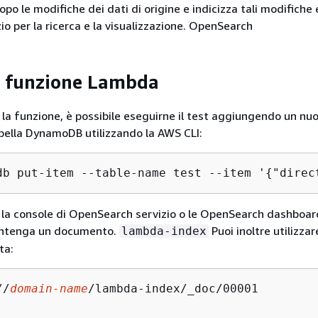
po le modifiche dei dati di origine e indicizza tali modifiche 
io per la ricerca e la visualizzazione. OpenSearch
a funzione Lambda
 la funzione, è possibile eseguirne il test aggiungendo un nu
bella DynamoDB utilizzando la AWS CLI:
db put-item --table-name test --item '
{
"direc
i la console di OpenSearch servizio o le OpenSearch dashboar
contenga un documento.
Puoi inoltre utilizzar
lambda-index
ta:
//
domain-name