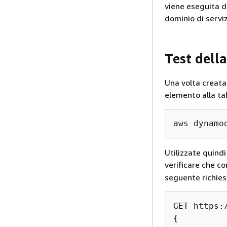
viene eseguita do
dominio di serviz
Test dell
Una volta creata
elemento alla ta
aws dynamo
Utilizzate quind
verificare che 
seguente richies
GET https:
{