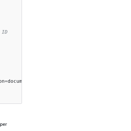
 ID
on=document, headers=headers)

 per