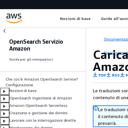
Nozioni di base
Guide all'ass
Documentaz
OpenSearch Servizio
Amazon
Carica
Documentaz
Guida per gli sviluppatori
Amaz
PDF
RSS
M
Che cos'è Amazon OpenSearch Service?
Configurazione
Le traduzioni so
Nozioni di base
contenuto di una 
OpenSearch Ingestione di Amazon
Amazon OpenSearch Serverless
Le traduzioni 
Creazione e gestione dei domini
il contenuto d
Lavorare con le interrogazioni dirette
prevarrà.
Monitoraggio dei domini