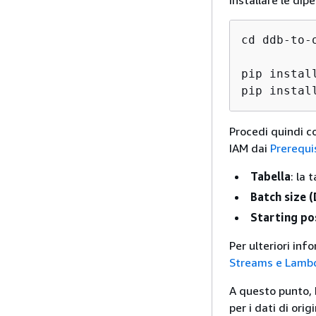
installare le dip
cd ddb-to-o
pip instal
pip instal
Procedi quindi c
IAM dai
Prerequis
Tabella
: la
Batch size 
Starting pos
Per ulteriori inf
Streams e Lamb
A questo punto, 
per i dati di ori