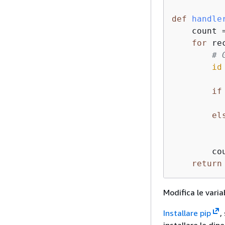
def
handle
    count 
for
 re
# 
id
if
          
el
          
          
        co
return
Modifica le varia
Installare pip
,