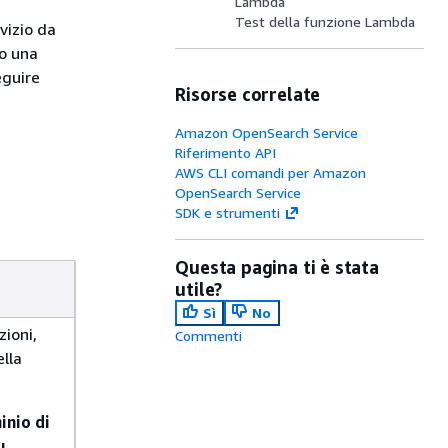
Lambda
Test della funzione Lambda
vizio da
no una
eguire
Risorse correlate
Amazon OpenSearch Service
Riferimento API
AWS CLI comandi per Amazon
OpenSearch Service
SDK e strumenti
Questa pagina ti è stata
utile?
Sì
No
zioni,
Commenti
lla
inio di
u