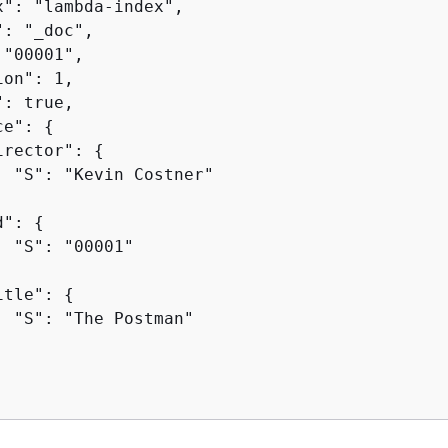
x": "lambda-index",

: "_doc",

"00001",

on": 1,

: true,

ce": 
{
irector": 
{
  "S": "Kevin Costner"

d": 
{
 "S": "00001"

itle": 
{
  "S": "The Postman"
