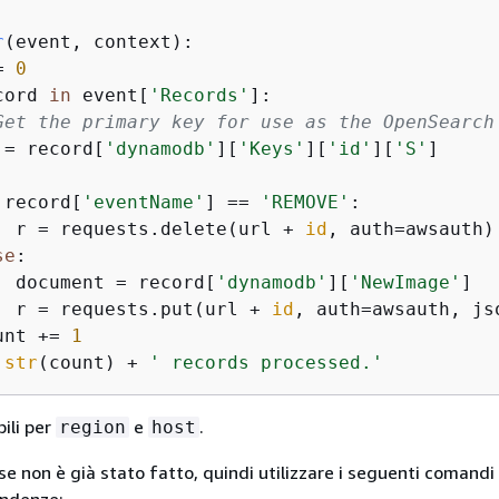
r
(
event, context
):
= 
0
cord 
in
 event[
'Records'
]:

Get the primary key for use as the OpenSearch
 = record[
'dynamodb'
][
'Keys'
][
'id'
][
'S'
]

 record[
'eventName'
] == 
'REMOVE'
:

  r = requests.delete(url + 
id
, auth=awsauth)

se
:

  document = record[
'dynamodb'
][
'NewImage'
]

  r = requests.put(url + 
id
, auth=awsauth, js
unt += 
1
str
(count) + 
' records processed.'
bili per
e
.
region
host
 se non è già stato fatto, quindi utilizzare i seguenti comandi