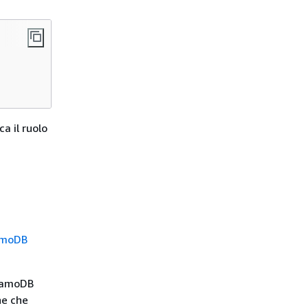
ca il ruolo
namoDB
ynamoDB
ne che