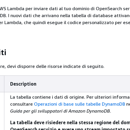
 AWS Lambda per inviare dati al tuo dominio di OpenSearch ser
 I nuovi dati che arrivano nella tabella di database attiva
per Lambda, che quindi esegue il codice personalizzato per es
ti
e, devi disporre delle risorse indicate di seguito.
Description
La tabella contiene i dati di origine. Per ulteriori informa
consultare
Operazioni di base sulle tabelle DynamoDB
ne
Guida per gli sviluppatori di Amazon DynamoDB
.
La tabella deve risiedere nella stessa regione del dom
OpenSearch servizio e avere uno stream impostato s