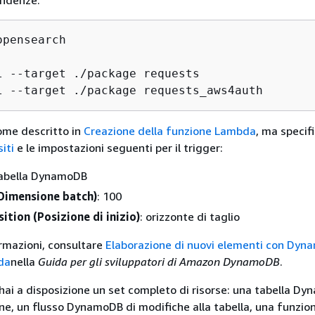
endenze:
pensearch

l --target ./package requests

l --target ./package requests_aws4auth
ome descritto in
Creazione della funzione Lambda
, ma specifi
iti
e le impostazioni seguenti per il trigger:
 tabella DynamoDB
(Dimensione batch)
: 100
ition (Posizione di inizio)
: orizzonte di taglio
ormazioni, consultare
Elaborazione di nuovi elementi con Dy
da
nella
Guida per gli sviluppatori di Amazon DynamoDB
.
hai a disposizione un set completo di risorse: una tabella D
gine, un flusso DynamoDB di modifiche alla tabella, una funzio