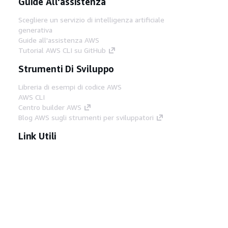
Guide All'assistenza
Scegliere un servizio di intelligenza artificiale
generativa
Guide all'assistenza AWS
Tutorial AWS CLI su GitHub
Strumenti Di Sviluppo
Libreria di esempi di codice AWS
AWS CLI
Centro builder AWS
Blog AWS sugli strumenti per sviluppatori
Link Utili
Scarica il server MCP di AWS Docs
Accedi alla Console AWS
Forum di AWS re:Post
Privacy
Condizioni del sito
Preferenze
cookie
© 2026, Amazon Web Services, Inc. o
società affiliate. Tutti i diritti riservati.