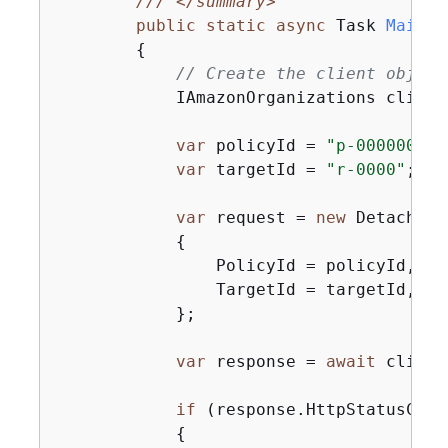
///
</summary>
public
static
async
 Task 
Main
(
)
{
// Create the client object
            IAmazonOrganizations client
var
 policyId = 
"p-00000000"
var
 targetId = 
"r-0000"
;

var
 request = 
new
 DetachPol
{
                PolicyId = policyId,

                TargetId = targetId,

            };

var
 response = 
await
 client
if
 (response.HttpStatusCode
{