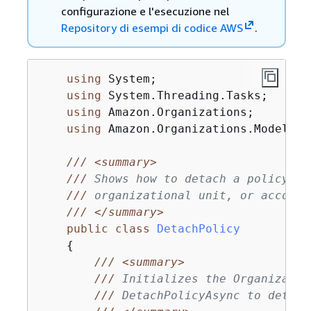
configurazione e l'esecuzione nel
Repository di esempi di codice AWS
.
using
 System;

using
 System.Threading.Tasks;

using
 Amazon.Organizations;

using
 Amazon.Organizations.Model;

///
<summary>
///
 Shows how to detach a policy fr
///
 organizational unit, or account
///
</summary>
public
class
DetachPolicy
{
///
<summary>
///
 Initializes the Organizatio
///
 DetachPolicyAsync to detach