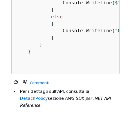
                Console.WriteLine(
$"Suc
            }

else
{
                Console.WriteLine(
"Coul
            }

        }

    }

Commenti
Per i dettagli sull'API, consulta la
DetachPolicy
sezione
AWS SDK per .NET API
Reference
.