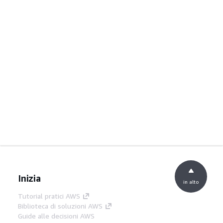
Inizia
in alto
Tutorial pratici AWS
Biblioteca di soluzioni AWS
Guide alle decisioni AWS