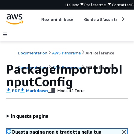
Italiano
Preferenze
Contattaci
F
Nozioni di base
Guide all'assistenza
Documentation
AWS Panorama
API Reference
PackageImportJobI
Documentation
AWS Panorama
API Reference
nputConfig
PDF
Markdown
Modalità Focus
In questa pagina
Questa pagina non è tradotta nella tua