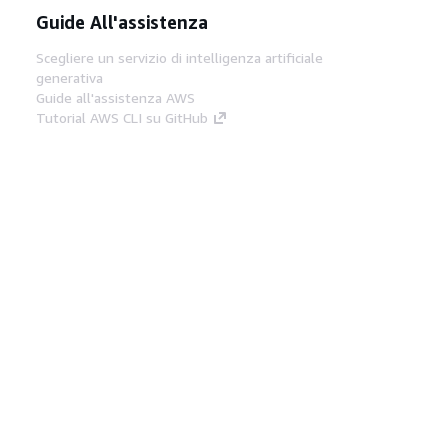
Guide All'assistenza
Scegliere un servizio di intelligenza artificiale
generativa
Guide all'assistenza AWS
Tutorial AWS CLI su GitHub
Strumenti Di Sviluppo
Libreria di esempi di codice AWS
AWS CLI
Centro builder AWS
Blog AWS sugli strumenti per sviluppatori
Link Utili
Scarica il server MCP di AWS Docs
Accedi alla Console AWS
Forum di AWS re:Post
Privacy
Condizioni del sito
Preferenze
cookie
© 2026, Amazon Web Services, Inc. o