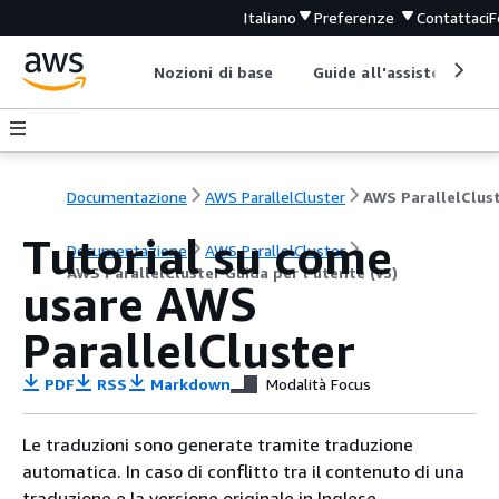
Italiano
Preferenze
Contattaci
F
Nozioni di base
Guide all'assistenza
Documentazione
AWS ParallelCluster
Tutorial su come
Documentazione
AWS ParallelCluster
AWS ParallelCluster Guida per l'utente (v3)
usare AWS
ParallelCluster
PDF
RSS
Markdown
Modalità Focus
Le traduzioni sono generate tramite traduzione
automatica. In caso di conflitto tra il contenuto di una
traduzione e la versione originale in Inglese,