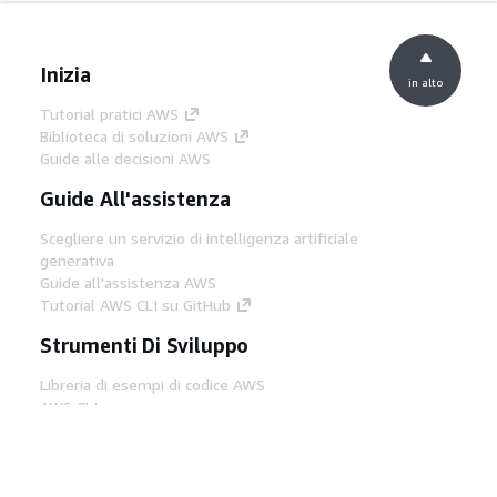
Inizia
in alto
Tutorial pratici AWS
Biblioteca di soluzioni AWS
Guide alle decisioni AWS
Guide All'assistenza
Scegliere un servizio di intelligenza artificiale
generativa
Guide all'assistenza AWS
Tutorial AWS CLI su GitHub
Strumenti Di Sviluppo
Libreria di esempi di codice AWS
AWS CLI
Centro builder AWS
Blog AWS sugli strumenti per sviluppatori
Link Utili