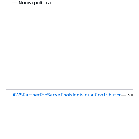
— Nuova politica
AWSPartnerProServeToolsIndividualContributor
— Nuova