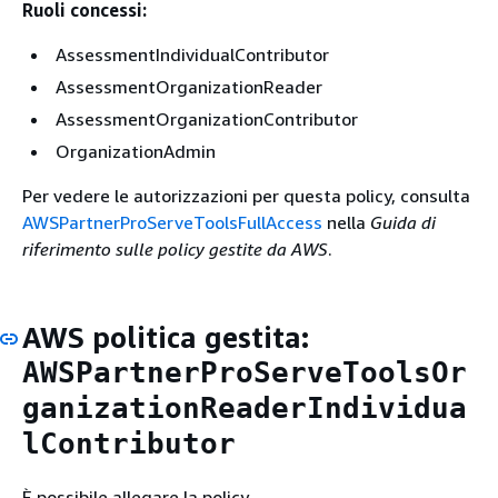
Ruoli concessi:
AssessmentIndividualContributor
AssessmentOrganizationReader
AssessmentOrganizationContributor
OrganizationAdmin
Per vedere le autorizzazioni per questa policy, consulta
AWSPartnerProServeToolsFullAccess
nella
Guida di
riferimento sulle policy gestite da AWS
.
AWS politica gestita:
AWSPartnerProServeToolsOr
ganizationReaderIndividua
lContributor
È possibile allegare la policy