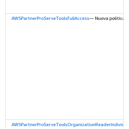
AWSPartnerProServeToolsFullAccess
— Nuova politica
AWSPartnerProServeToolsOrganizationReaderIndividua