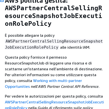
AWS politica gestita:
AWSPartnerCentralSellingR
esourceSnapshotJobExecuti
onRolePolicy
È possibile allegare la policy
AWSPartnerCentralSellingResourceSnapshot
alle identità IAM.
JobExecutionRolePolicy
Questa policy fornisce il permesso
ResourceSnapshotJob di leggere una risorsa e di
scattarne un'istantanea nell'ambiente di destinazione.
Per ulteriori informazioni su come utilizzare questa
policy, consulta
Working with multi-partner
Opportunities
nell'
AWS Partner Central API Reference
.
Per vedere le autorizzazioni per questa policy, consulta
AWSPartnerCentralSellingResourceSnapshotJobExecuti
onRolePolicy
nella
Guida di riferimento sulle policy