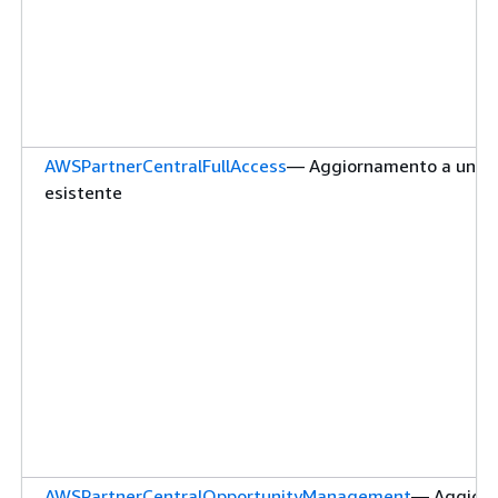
AWSPartnerCentralFullAccess
— Aggiornamento a una po
esistente
AWSPartnerCentralOpportunityManagement
— Aggior