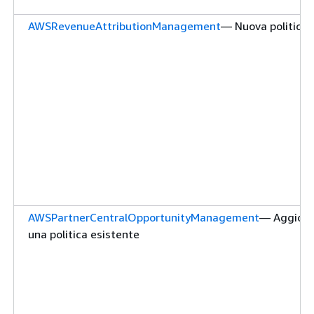
AWSRevenueAttributionManagement
— Nuova politica
AWSPartnerCentralOpportunityManagement
— Aggior
una politica esistente