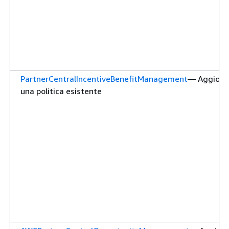
PartnerCentralIncentiveBenefitManagement
— Aggiorn
una politica esistente