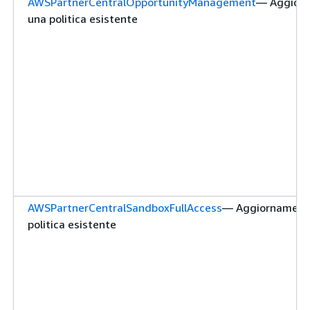
AWSPartnerCentralOpportunityManagement
— Aggior
una politica esistente
AWSPartnerCentralSandboxFullAccess
— Aggiornament
politica esistente