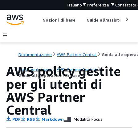
Italiano
Preferenze
Contattaci
F
Nozioni di base
Guide all'assistenza
Documentazione
AWS Partner Central
AWS policy gestite
Documentazione
AWS Partner Central
Guida alle operazioni di base
per gli utenti di
AWS Partner
Central
PDF
RSS
Markdown
Modalità Focus