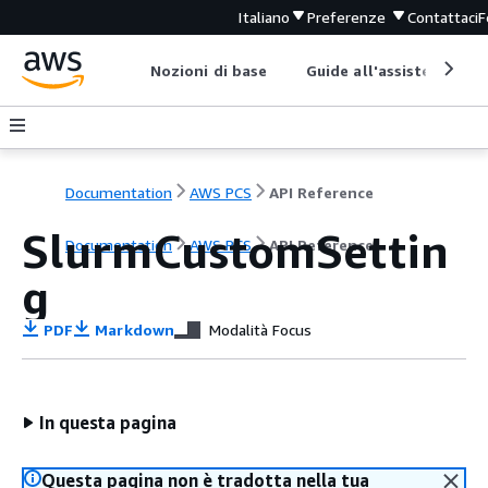
Italiano
Preferenze
Contattaci
F
Nozioni di base
Guide all'assistenza
Documentation
AWS PCS
API Reference
SlurmCustomSettin
Documentation
AWS PCS
API Reference
g
PDF
Markdown
Modalità Focus
In questa pagina
Questa pagina non è tradotta nella tua