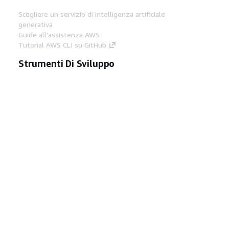
Scegliere un servizio di intelligenza artificiale
generativa
Guide all'assistenza AWS
Tutorial AWS CLI su GitHub
Strumenti Di Sviluppo
Libreria di esempi di codice AWS
AWS CLI
Centro builder AWS
Blog AWS sugli strumenti per sviluppatori
Link Utili
Scarica il server MCP di AWS Docs
Accedi alla Console AWS
Forum di AWS re:Post
Privacy
Condizioni del sito
Preferenze
cookie
© 2026, Amazon Web Services, Inc. o
società affiliate. Tutti i diritti riservati.