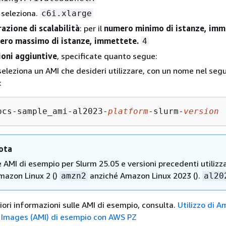
: seleziona.
c6i.xlarge
azione di scalabilità
: per il
numero minimo di istanze, imm
ro massimo di istanze, immettete.
4
oni aggiuntive
, specificate quanto segue:
 seleziona un AMI che desideri utilizzare, con un nome nel seg
:
pcs-sample_ami-al2023-
platform
-slurm-
version
ota
e AMI di esempio per Slurm 25.05 e versioni precedenti utilizz
mazon Linux 2 ()
anziché Amazon Linux 2023 ().
amzn2
al20
riori informazioni sulle AMI di esempio, consulta.
Utilizzo di 
 Images (AMI) di esempio con AWS PZ