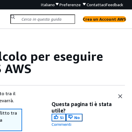
Italiano
Preferenze
Contattaci
Feedback
Crea un Account AWS
lcolo per eseguire
CS AWS
o tra il
evarrà.
Questa pagina ti è stata
utile?
itto tra
Sì
No
ma
Commenti