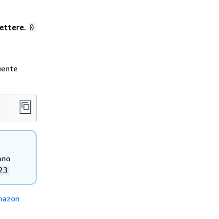
ettere.
0
uente
ano
23
Amazon