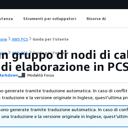
istenza
Strumenti per sviluppatori
Risorse AI
ione
AWS PCS
Guida per l’utente
n gruppo di nodi di ca
ione
AWS PCS
Guida per l’utente
i di elaborazione in P
arkdown
Modalità Focus
no generate tramite traduzione automatica. In caso di conflitt
traduzione e la versione originale in Inglese, quest'ultima pr
sono generate tramite traduzione automatica. In caso di confl
i una traduzione e la versione originale in Inglese, quest'ulti