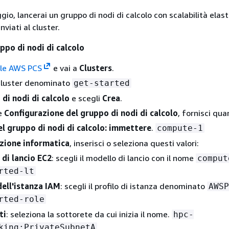
io, lancerai un gruppo di nodi di calcolo con scalabilità elast
inviati al cluster.
uppo di nodi di calcolo
le AWS PCS
e vai a
Clusters
.
 cluster denominato
get-started
 di nodi di calcolo
e scegli
Crea
.
ne
Configurazione del gruppo di nodi di calcolo
, fornisci qu
l gruppo di nodi di calcolo: immettere
.
compute-1
zione informatica
, inserisci o seleziona questi valori:
di lancio EC2
: scegli il modello di lancio con il nome
comput
rted-lt
dell'istanza IAM
: scegli il profilo di istanza denominato
AWSP
rted-role
ti
: seleziona la sottorete da cui inizia il nome.
hpc-
king:PrivateSubnetA