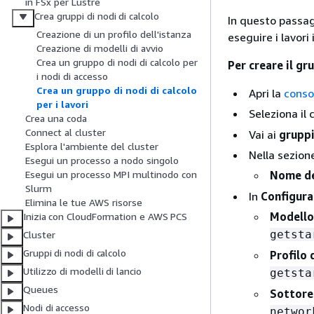
in FSx per Lustre
Crea gruppi di nodi di calcolo
In questo passagg
Creazione di un profilo dell'istanza
eseguire i lavori 
Creazione di modelli di avvio
Crea un gruppo di nodi di calcolo per
Per creare il gr
i nodi di accesso
Crea un gruppo di nodi di calcolo
Apri la
conso
per i lavori
Seleziona il
Crea una coda
Connect al cluster
Vai ai
gruppi
Esplora l'ambiente del cluster
Nella sezio
Esegui un processo a nodo singolo
Nome de
Esegui un processo MPI multinodo con
Slurm
In
Configura
Elimina le tue AWS risorse
Modello 
Inizia con CloudFormation e AWS PCS
getsta
Cluster
Gruppi di nodi di calcolo
Profilo 
Utilizzo di modelli di lancio
getsta
Queues
Sottore
Nodi di accesso
networ