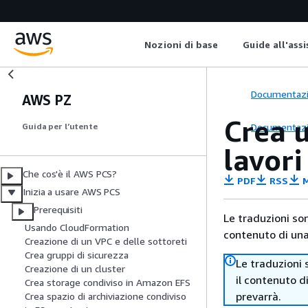
Nozioni di base
Guide all'ass
Documentaz
AWS PZ
Crea u
Documentaz
Guida per l’utente
lavor
Che cos'è il AWS PCS?
PDF
RSS
M
Inizia a usare AWS PCS
Prerequisiti
Le traduzioni so
Usando CloudFormation
contenuto di una 
Creazione di un VPC e delle sottoreti
Crea gruppi di sicurezza
Le traduzioni 
Creazione di un cluster
il contenuto d
Crea storage condiviso in Amazon EFS
prevarrà.
Crea spazio di archiviazione condiviso