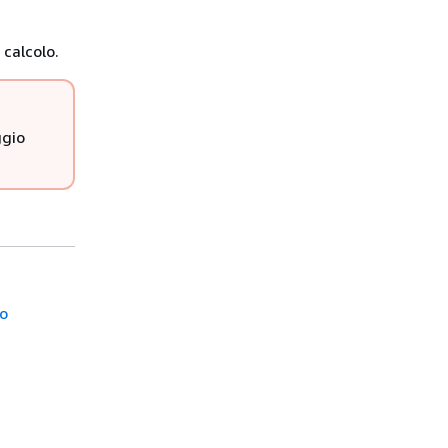
 calcolo.
ggio
so