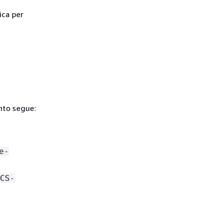
ica per
anto segue:
e-
CS-