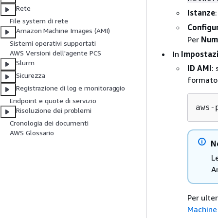
Rete
Istanze
File system di rete
Configur
Amazon Machine Images (AMI)
Per
Nume
Sistemi operativi supportati
AWS Versioni dell'agente PCS
In
Impostazi
Slurm
ID AMI
:
Sicurezza
formato
Registrazione di log e monitoraggio
Endpoint e quote di servizio
aws-
Risoluzione dei problemi
Cronologia dei documenti
AWS Glossario
N
L
A
Per ulte
Machine