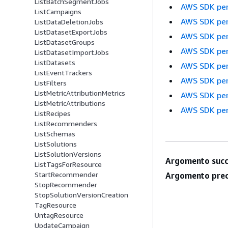
ListBatchSegmentJobs
AWS SDK pe
ListCampaigns
AWS SDK per
ListDataDeletionJobs
ListDatasetExportJobs
AWS SDK per
ListDatasetGroups
AWS SDK per
ListDatasetImportJobs
ListDatasets
AWS SDK per
ListEventTrackers
AWS SDK per
ListFilters
ListMetricAttributionMetrics
AWS SDK per
ListMetricAttributions
AWS SDK per
ListRecipes
ListRecommenders
ListSchemas
ListSolutions
ListSolutionVersions
Argomento succ
ListTagsForResource
StartRecommender
Argomento prec
StopRecommender
StopSolutionVersionCreation
TagResource
UntagResource
UpdateCampaign