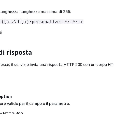
i lunghezza: lunghezza massima di 256.
:([a-z\d-]+):personalize:.*:.*:.+
sì
di risposta
riesce, il servizio invia una risposta HTTP 200 con un corpo H
eption
lore valido per il campo o il parametro.
to HTTP: 400