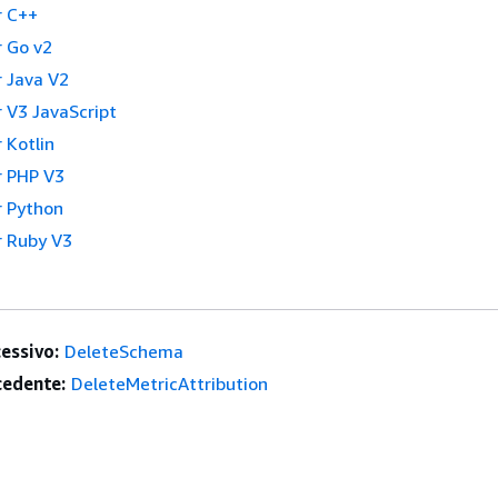
r C++
 Go v2
 Java V2
 V3 JavaScript
 Kotlin
 PHP V3
 Python
 Ruby V3
essivo:
DeleteSchema
edente:
DeleteMetricAttribution