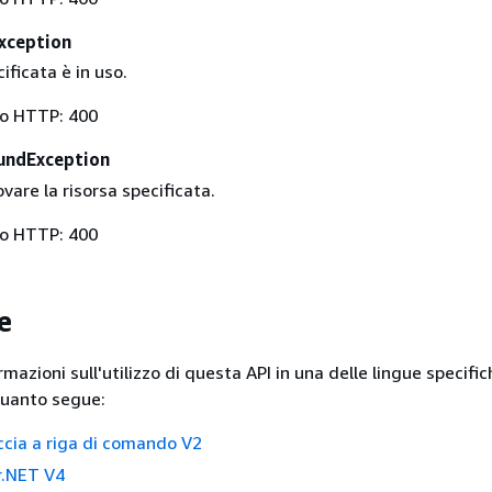
xception
ificata è in uso.
to HTTP: 400
undException
ovare la risorsa specificata.
to HTTP: 400
e
ormazioni sull'utilizzo di questa API in una delle lingue specif
quanto segue:
cia a riga di comando V2
.NET V4