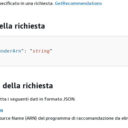
ecificato in una richiesta.
GetRecommendations
ella richiesta
enderArn
": "
string
"

 della richiesta
etta i seguenti dati in formato JSON.
rn
urce Name (ARN) del programma di raccomandazione da eli