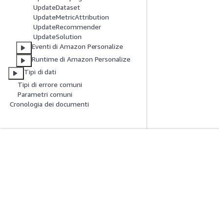
UpdateDataset
UpdateMetricAttribution
UpdateRecommender
UpdateSolution
Eventi di Amazon Personalize
Runtime di Amazon Personalize
Tipi di dati
Tipi di errore comuni
Parametri comuni
Cronologia dei documenti
Inizia
Guide All'ass
Tutorial pratici AWS
Scegliere un serviz
Biblioteca di soluzioni AWS
generativa
Guide alle decisioni AWS
Guide all'assiste
Tutorial AWS CLI 