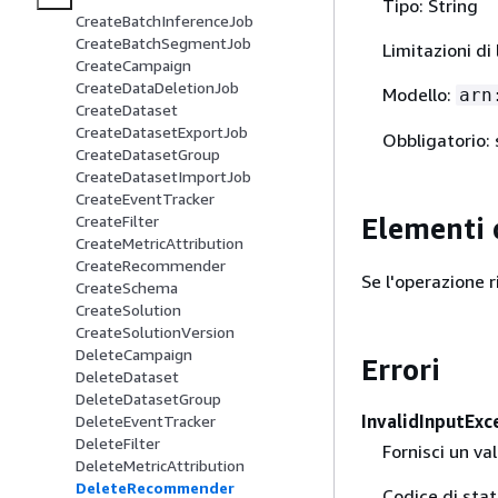
Tipo: String
CreateBatchInferenceJob
CreateBatchSegmentJob
Limitazioni d
CreateCampaign
CreateDataDeletionJob
Modello:
arn
CreateDataset
CreateDatasetExportJob
Obbligatorio: 
CreateDatasetGroup
CreateDatasetImportJob
CreateEventTracker
Elementi 
CreateFilter
CreateMetricAttribution
CreateRecommender
Se l'operazione 
CreateSchema
CreateSolution
CreateSolutionVersion
DeleteCampaign
Errori
DeleteDataset
DeleteDatasetGroup
InvalidInputExc
DeleteEventTracker
DeleteFilter
Fornisci un va
DeleteMetricAttribution
DeleteRecommender
Codice di sta