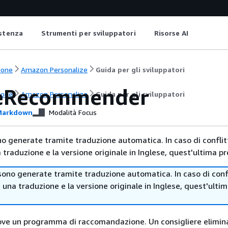
istenza
Strumenti per sviluppatori
Risorse AI
ione
Amazon Personalize
Guida per gli sviluppatori
eRecommender
ione
Amazon Personalize
Guida per gli sviluppatori
arkdown
Modalità Focus
no generate tramite traduzione automatica. In caso di conflitt
traduzione e la versione originale in Inglese, quest'ultima pr
sono generate tramite traduzione automatica. In caso di confl
i una traduzione e la versione originale in Inglese, quest'ulti
uove un programma di raccomandazione. Un consigliere elimin