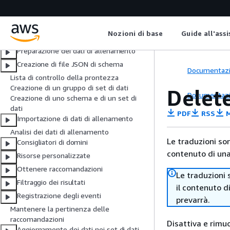
Configurazione di Amazon Personalize
Tutorial introduttivi
Adattamento del tuo caso d'uso alle
Nozioni di base
Guide all'ass
risorse di Amazon Personalize
Preparazione dei dati di allenamento
Creazione di file JSON di schema
Documentaz
Lista di controllo della prontezza
Creazione di un gruppo di set di dati
Delet
Documentaz
Creazione di uno schema e di un set di
dati
PDF
RSS
M
Importazione di dati di allenamento
Analisi dei dati di allenamento
Le traduzioni so
Consigliatori di domini
contenuto di una 
Risorse personalizzate
Ottenere raccomandazioni
Le traduzioni 
Filtraggio dei risultati
il contenuto d
Registrazione degli eventi
prevarrà.
Mantenere la pertinenza delle
raccomandazioni
Disattiva e rim
Aggiornamento dei dati nei set di dati