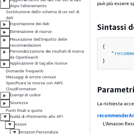
può più essere sp
dopo l'allenamento
Sostituzione dello schema di un set di
dati
Esportazione dei dati
Sintassi d
Eliminazione di risorse
Misurazione dell'impatto delle
raccomandazioni
{
Personalizzazione dei risultati di ricerca
   "
recomm
da OpenSearch
}
Applicazione di tag alle risorse
Domande frequenti
Messaggi di errore comuni
Specificare le risorse con AWS
Parametri
CloudFormation
Esempi di codice
Sicurezza
La richiesta acc
Punti finali e quote
recommenderA
Guida di riferimento alle API
L'Amazon Reso
Azioni
Amazon Personalize