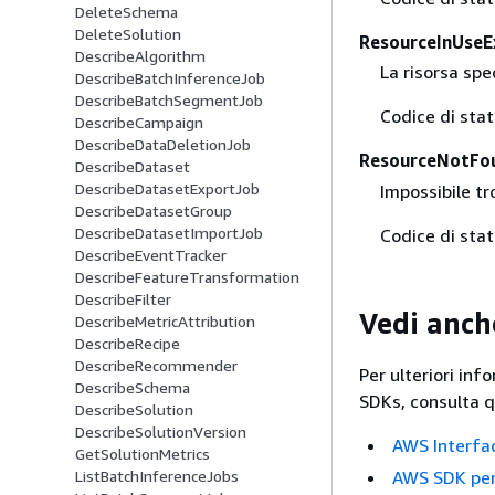
DeleteSchema
DeleteSolution
ResourceInUseE
DescribeAlgorithm
La risorsa spec
DescribeBatchInferenceJob
DescribeBatchSegmentJob
Codice di sta
DescribeCampaign
DescribeDataDeletionJob
ResourceNotFo
DescribeDataset
DescribeDatasetExportJob
Impossibile tr
DescribeDatasetGroup
DescribeDatasetImportJob
Codice di sta
DescribeEventTracker
DescribeFeatureTransformation
DescribeFilter
Vedi anch
DescribeMetricAttribution
DescribeRecipe
DescribeRecommender
Per ulteriori inf
DescribeSchema
SDKs, consulta 
DescribeSolution
DescribeSolutionVersion
AWS Interfac
GetSolutionMetrics
AWS SDK per
ListBatchInferenceJobs