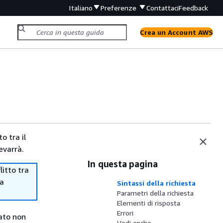
Italiano
Preferenze
Contattaci
Feedback
Crea un Account AWS
o tra il
evarrà.
In questa pagina
itto tra
ma
Sintassi della richiesta
Parametri della richiesta
Elementi di risposta
Errori
ato non
Vedi anche