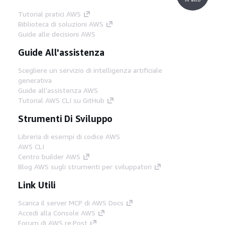
Tutorial pratici AWS
Biblioteca di soluzioni AWS
Guide alle decisioni AWS
Guide All'assistenza
Scegliere un servizio di intelligenza artificiale
generativa
Guide all'assistenza AWS
Tutorial AWS CLI su GitHub
Strumenti Di Sviluppo
Libreria di esempi di codice AWS
AWS CLI
Centro builder AWS
Blog AWS sugli strumenti per sviluppatori
Link Utili
Scarica il server MCP di AWS Docs
Accedi alla Console AWS
Forum di AWS re:Post