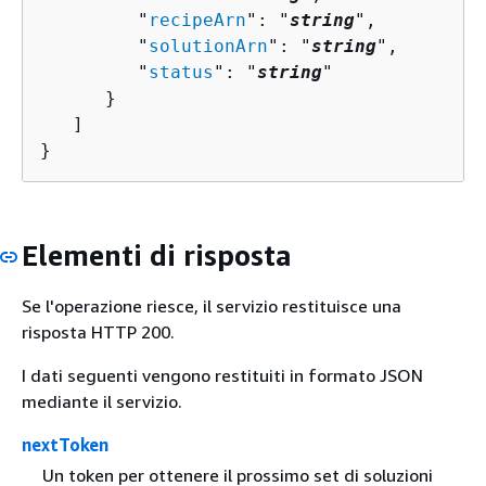
         "
recipeArn
": "
string
",

         "
solutionArn
": "
string
",

         "
status
": "
string
"

      }

   ]

}
Elementi di risposta
Se l'operazione riesce, il servizio restituisce una
risposta HTTP 200.
I dati seguenti vengono restituiti in formato JSON
mediante il servizio.
nextToken
Un token per ottenere il prossimo set di soluzioni