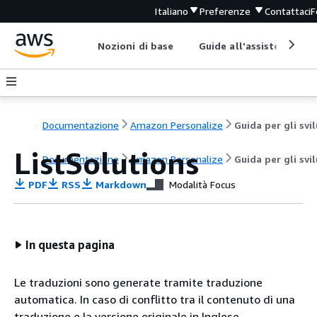
Italiano
Preferenze
Contattaci
F
Nozioni di base
Guide all'assistenza
Documentazione
Amazon Personalize
ListSolutions
Documentazione
Amazon Personalize
Guida per gli svi
PDF
RSS
Markdown
Modalità Focus
In questa pagina
Le traduzioni sono generate tramite traduzione
automatica. In caso di conflitto tra il contenuto di una
traduzione e la versione originale in Inglese,