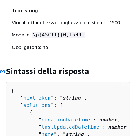
Tipo: String
Vincoli di lunghezza: lunghezza massima di 1500.
Modello:
\p
{
ASCII}
{
0,1500}
Obbligatorio: no
Sintassi della risposta
{
   "
nextToken
": "
string
",

   "
solutions
": [ 

{
         "
creationDateTime
": 
number
,

         "
lastUpdatedDateTime
": 
number
,

         "
name
": "
string
",
