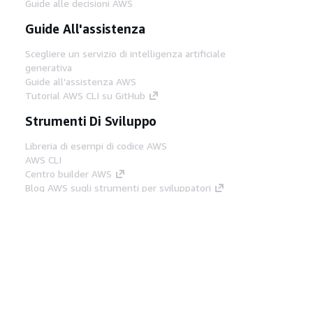
Guide alle decisioni AWS
Guide All'assistenza
Scegliere un servizio di intelligenza artificiale
generativa
Guide all'assistenza AWS
Tutorial AWS CLI su GitHub
Strumenti Di Sviluppo
Libreria di esempi di codice AWS
AWS CLI
Centro builder AWS
Blog AWS sugli strumenti per sviluppatori
Link Utili
Scarica il server MCP di AWS Docs
Accedi alla Console AWS
Forum di AWS re:Post
Privacy
Condizioni del sito
Preferenze