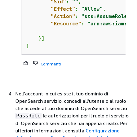
"Sid"
: 
""
,

"Effect"
: 
"Allow"
,

"Action"
: 
"sts:AssumeRole"
,

"Resource"
: 
"arn:aws:iam::
11
    }]

}
Commenti
Nell'account in cui esiste il tuo dominio di
OpenSearch servizio, concedi all'utente o al ruolo
che accede al tuo dominio di OpenSearch servizio
le autorizzazioni per il ruolo di servizio
PassRole
di OpenSearch servizio che hai appena creato. Per
ulteriori informazioni, consulta
Configurazione