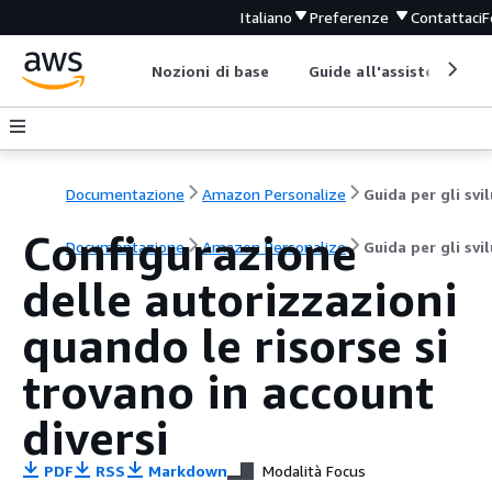
Italiano
Preferenze
Contattaci
F
Nozioni di base
Guide all'assistenza
Documentazione
Amazon Personalize
Configurazione
Documentazione
Amazon Personalize
Guida per gli svi
delle autorizzazioni
quando le risorse si
trovano in account
diversi
PDF
RSS
Markdown
Modalità Focus