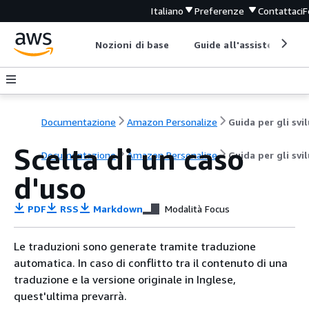
Italiano
Preferenze
Contattaci
F
Nozioni di base
Guide all'assistenza
Documentazione
Amazon Personalize
Scelta di un caso
Documentazione
Amazon Personalize
Guida per gli svi
d'uso
PDF
RSS
Markdown
Modalità Focus
Le traduzioni sono generate tramite traduzione
automatica. In caso di conflitto tra il contenuto di una
traduzione e la versione originale in Inglese,
quest'ultima prevarrà.