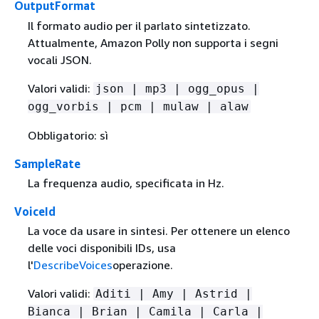
OutputFormat
Il formato audio per il parlato sintetizzato.
Attualmente, Amazon Polly non supporta i segni
vocali JSON.
Valori validi:
json | mp3 | ogg_opus |
ogg_vorbis | pcm | mulaw | alaw
Obbligatorio: sì
SampleRate
La frequenza audio, specificata in Hz.
VoiceId
La voce da usare in sintesi. Per ottenere un elenco
delle voci disponibili IDs, usa
l'
DescribeVoices
operazione.
Valori validi:
Aditi | Amy | Astrid |
Bianca | Brian | Camila | Carla |