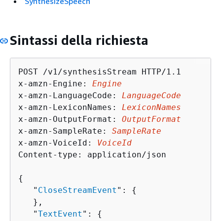
SynthesizeSpeech
Sintassi della richiesta
POST /v1/synthesisStream HTTP/1.1

x-amzn-Engine: 
Engine
x-amzn-LanguageCode: 
LanguageCode
x-amzn-LexiconNames: 
LexiconNames
x-amzn-OutputFormat: 
OutputFormat
x-amzn-SampleRate: 
SampleRate
x-amzn-VoiceId: 
VoiceId
Content-type: application/json

{
   "
CloseStreamEvent
": 
{
   },

   "
TextEvent
": 
{