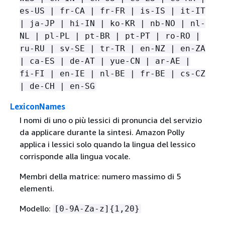
es-US | fr-CA | fr-FR | is-IS | it-IT
| ja-JP | hi-IN | ko-KR | nb-NO | nl-
NL | pl-PL | pt-BR | pt-PT | ro-RO |
ru-RU | sv-SE | tr-TR | en-NZ | en-ZA
| ca-ES | de-AT | yue-CN | ar-AE |
fi-FI | en-IE | nl-BE | fr-BE | cs-CZ
| de-CH | en-SG
LexiconNames
I nomi di uno o più lessici di pronuncia del servizio
da applicare durante la sintesi. Amazon Polly
applica i lessici solo quando la lingua del lessico
corrisponde alla lingua vocale.
Membri della matrice: numero massimo di 5
elementi.
Modello:
[0-9A-Za-z]
{
1,20}