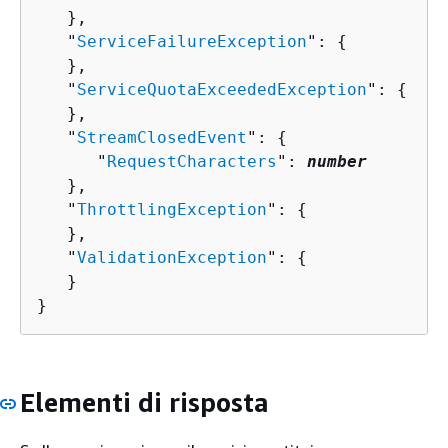
   },

   "
ServiceFailureException
": 
{
   },

   "
ServiceQuotaExceededException
": 
{
   },

   "
StreamClosedEvent
": 
{
      "
RequestCharacters
": 
number
   },

   "
ThrottlingException
": 
{
   },

   "
ValidationException
": 
{
   }

}
Elementi di risposta