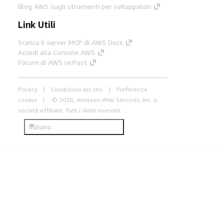
Blog AWS sugli strumenti per sviluppatori
Link Utili
Scarica il server MCP di AWS Docs
Accedi alla Console AWS
Forum di AWS re:Post
Privacy
Condizioni del sito
Preferenze
cookie
© 2026, Amazon Web Services, Inc. o
società affiliate. Tutti i diritti riservati.
Italiano