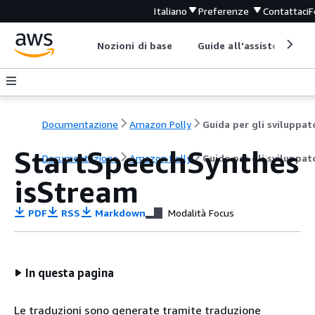
Italiano
Preferenze
Contattaci
F
Nozioni di base
Guide all'assistenza
Documentazione
Amazon Polly
Guida per gli sviluppat
StartSpeechSynthes
Documentazione
Amazon Polly
Guida per gli sviluppat
isStream
PDF
RSS
Markdown
Modalità Focus
In questa pagina
Le traduzioni sono generate tramite traduzione