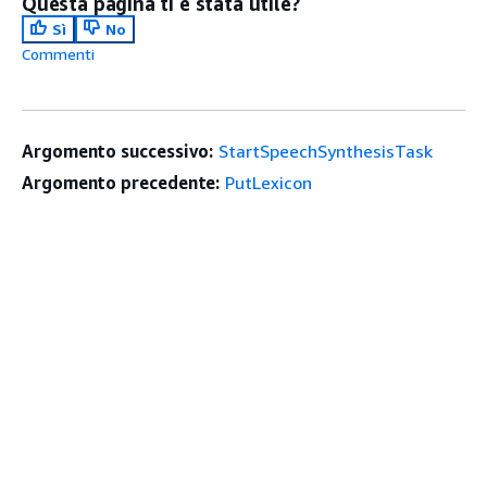
Questa pagina ti è stata utile?
Sì
No
Commenti
Argomento successivo:
StartSpeechSynthesisTask
Argomento precedente:
PutLexicon