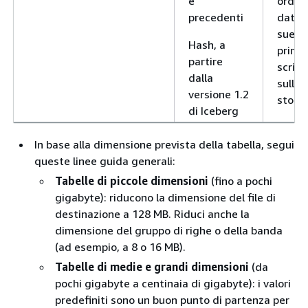
e
ordina
precedenti
dati t
sue at
Hash, a
prima 
partire
scriver
dalla
sullo
versione 1.2
stora
di Iceberg
In base alla dimensione prevista della tabella, segui
queste linee guida generali:
Tabelle di piccole dimensioni
(fino a pochi
gigabyte): riducono la dimensione del file di
destinazione a 128 MB. Riduci anche la
dimensione del gruppo di righe o della banda
(ad esempio, a 8 o 16 MB).
Tabelle di medie e grandi dimensioni
(da
pochi gigabyte a centinaia di gigabyte): i valori
predefiniti sono un buon punto di partenza per