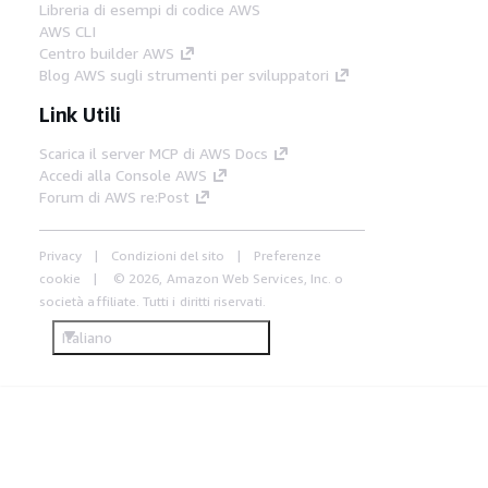
Libreria di esempi di codice AWS
AWS CLI
Centro builder AWS
Blog AWS sugli strumenti per sviluppatori
Link Utili
Scarica il server MCP di AWS Docs
Accedi alla Console AWS
Forum di AWS re:Post
Privacy
Condizioni del sito
Preferenze
cookie
© 2026, Amazon Web Services, Inc. o
società affiliate. Tutti i diritti riservati.
Italiano