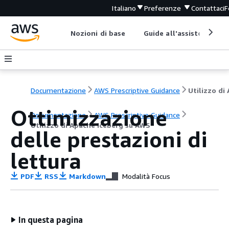
Italiano
Preferenze
Contattaci
F
Nozioni di base
Guide all'assistenza
Documentazione
AWS Prescriptive Guidance
Ottimizzazione
Documentazione
AWS Prescriptive Guidance
Utilizzo di Apache Iceberg su AWS
delle prestazioni di
lettura
PDF
RSS
Markdown
Modalità Focus
In questa pagina