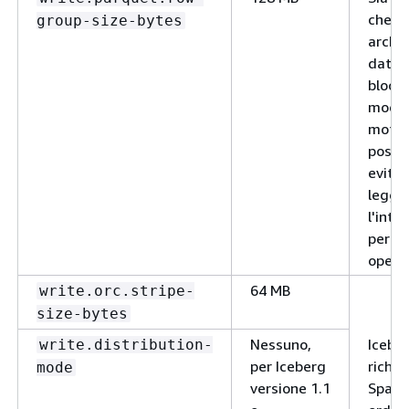
che O
group-size-bytes
archiv
dati i
blocch
modo 
motor
possa
evitar
legge
l'inter
per a
operaz
64 MB
write.orc.stripe-
size-bytes
Nessuno,
Icebe
write.distribution-
per Iceberg
richie
mode
versione 1.1
Spark 