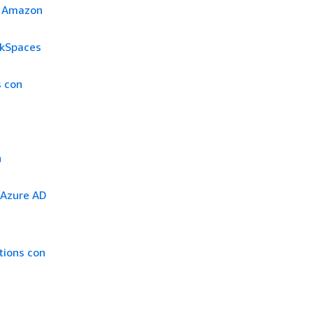
u Amazon
rkSpaces
s con
n
n Azure AD
tions con