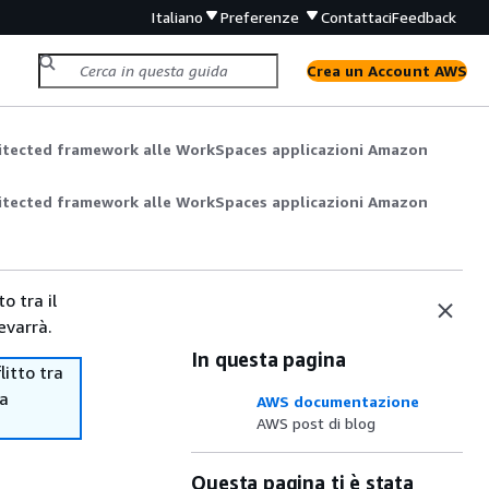
Italiano
Preferenze
Contattaci
Feedback
Crea un Account AWS
itected framework alle WorkSpaces applicazioni Amazon
itected framework alle WorkSpaces applicazioni Amazon
o tra il
evarrà.
In questa pagina
itto tra
ma
AWS documentazione
AWS post di blog
Questa pagina ti è stata