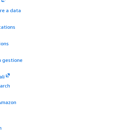
g
re a data
cations
ions
n gestione
ali
arch
 Amazon
n