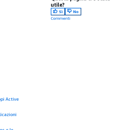
utile?
Sì
No
Commenti
pi Active
licazioni
s e le