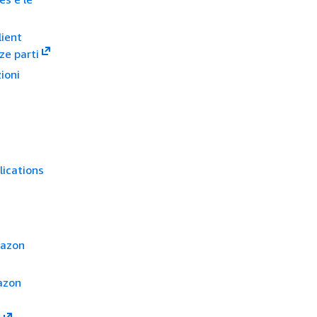
lient
ze parti
ioni
lications
mazon
mazon