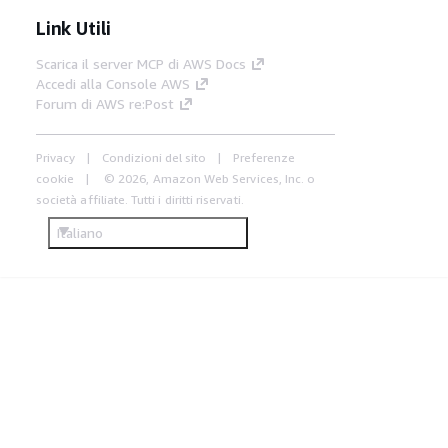
Link Utili
Scarica il server MCP di AWS Docs
Accedi alla Console AWS
Forum di AWS re:Post
Privacy
Condizioni del sito
Preferenze
cookie
© 2026, Amazon Web Services, Inc. o
società affiliate. Tutti i diritti riservati.
Italiano