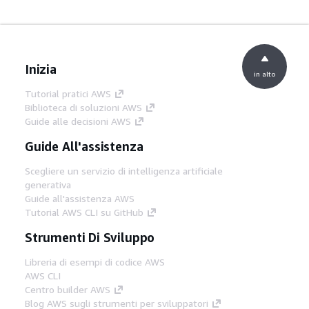
Inizia
in alto
Tutorial pratici AWS
Biblioteca di soluzioni AWS
Guide alle decisioni AWS
Guide All'assistenza
Scegliere un servizio di intelligenza artificiale
generativa
Guide all'assistenza AWS
Tutorial AWS CLI su GitHub
Strumenti Di Sviluppo
Libreria di esempi di codice AWS
AWS CLI
Centro builder AWS
Blog AWS sugli strumenti per sviluppatori