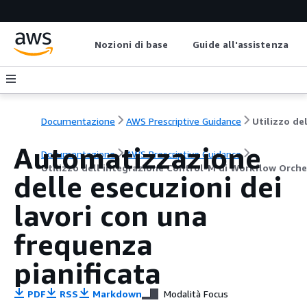
Nozioni di base
Guide all'assistenza
Documentazione
AWS Prescriptive Guidance
Automatizzazione
Documentazione
AWS Prescriptive Guidance
Utilizzo dell'integrazione Control-M di Workflow Orc
delle esecuzioni dei
lavori con una
frequenza
pianificata
PDF
RSS
Markdown
Modalità Focus