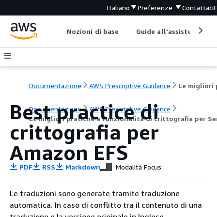
Italiano
Preferenze
Contattaci
Nozioni di base
Guide all'assistenza
Documentazione
AWS Prescriptive Guidance
Best practice di
Documentazione
AWS Prescriptive Guidance
Le migliori pratiche e funzionalità di crittografia per S
crittografia per
Amazon EFS
PDF
RSS
Markdown
Modalità Focus
Le traduzioni sono generate tramite traduzione
automatica. In caso di conflitto tra il contenuto di una
traduzione e la versione originale in Inglese,