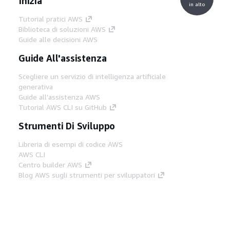
Inizia
in alto
Tutorial pratici AWS
Biblioteca di soluzioni AWS
Guide alle decisioni AWS
Guide All'assistenza
Scegliere un servizio di intelligenza artificiale
generativa
Guide all'assistenza AWS
Tutorial AWS CLI su GitHub
Strumenti Di Sviluppo
Libreria di esempi di codice AWS
AWS CLI
Centro builder AWS
Blog AWS sugli strumenti per sviluppatori
Link Utili
Scarica il server MCP di AWS Docs
Accedi alla Console AWS