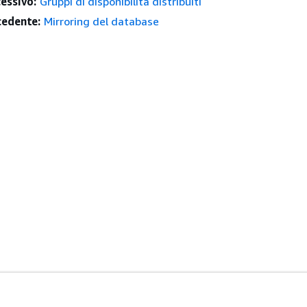
essivo:
Gruppi di disponibilità distribuiti
edente:
Mirroring del database