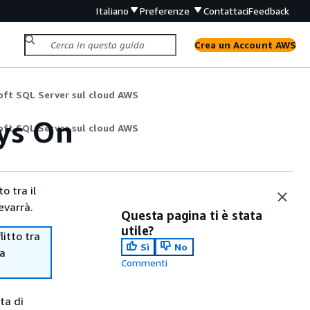
Italiano
Preferenze
Contattaci
Feedback
Crea un Account AWS
oft SQL Server sul cloud AWS
ays On
oft SQL Server sul cloud AWS
o tra il
evarrà.
Questa pagina ti è stata
utile?
itto tra
Sì
No
ma
Commenti
ta di