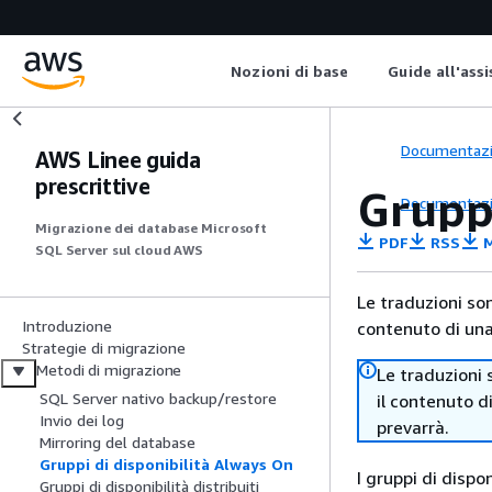
Nozioni di base
Guide all'ass
Documentaz
AWS Linee guida
prescrittive
Grupp
Documentaz
Migrazione dei database Microsoft
PDF
RSS
M
SQL Server sul cloud AWS
Le traduzioni so
Introduzione
contenuto di una 
Strategie di migrazione
Metodi di migrazione
Le traduzioni 
SQL Server nativo backup/restore
il contenuto d
Invio dei log
prevarrà.
Mirroring del database
Gruppi di disponibilità Always On
I gruppi di disp
Gruppi di disponibilità distribuiti