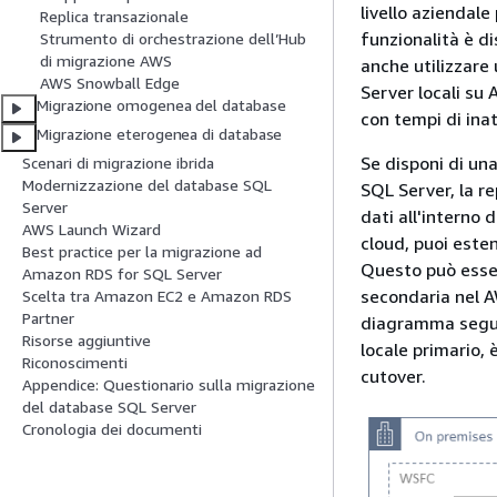
livello aziendale
Replica transazionale
funzionalità è di
Strumento di orchestrazione dell’Hub
di migrazione AWS
anche utilizzare
AWS Snowball Edge
Server locali su
Migrazione omogenea del database
con tempi di inat
Migrazione eterogenea di database
Se disponi di una
Scenari di migrazione ibrida
Modernizzazione del database SQL
SQL Server, la re
Server
dati all'interno 
AWS Launch Wizard
cloud, puoi este
Best practice per la migrazione ad
Questo può esser
Amazon RDS for SQL Server
secondaria nel AW
Scelta tra Amazon EC2 e Amazon RDS
Partner
diagramma seguen
Risorse aggiuntive
locale primario, 
Riconoscimenti
cutover.
Appendice: Questionario sulla migrazione
del database SQL Server
Cronologia dei documenti