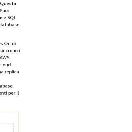
. Questa
 Puoi
base SQL
 database
ys On di
sincrono i
l AWS
cloud.
a replica
tabase
nti per il