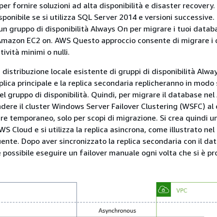
 per fornire soluzioni ad alta disponibilità e disaster recovery
sponibile se si utilizza SQL Server 2014 e versioni successive.
 un gruppo di disponibilità Always On per migrare i tuoi data
 Amazon EC2 on. AWS Questo approccio consente di migrare i
tività minimi o nulli.
 distribuzione locale esistente di gruppi di disponibilità Alwa
plica principale e la replica secondaria replicheranno in modo 
del gruppo di disponibilità. Quindi, per migrare il database ne
ndere il cluster Windows Server Failover Clustering (WSFC) al 
e temporaneo, solo per scopi di migrazione. Si crea quindi un
S Cloud e si utilizza la replica asincrona, come illustrato nel
te. Dopo aver sincronizzato la replica secondaria con il da
è possibile eseguire un failover manuale ogni volta che si è pro