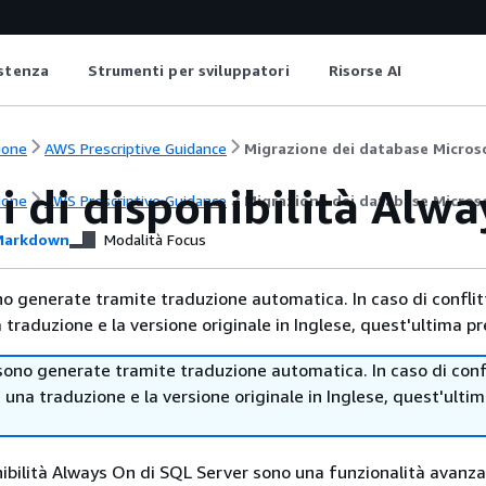
istenza
Strumenti per sviluppatori
Risorse AI
ione
AWS Prescriptive Guidance
Migrazione dei database Micros
i di disponibilità Alw
ione
AWS Prescriptive Guidance
Migrazione dei database Micros
arkdown
Modalità Focus
no generate tramite traduzione automatica. In caso di conflitt
traduzione e la versione originale in Inglese, quest'ultima pr
sono generate tramite traduzione automatica. In caso di confl
i una traduzione e la versione originale in Inglese, quest'ulti
onibilità Always On di SQL Server sono una funzionalità avanza