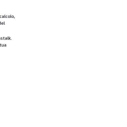
calcolo,
del
stalk.
 tua