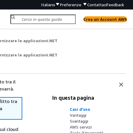
Italiano
Preferenze
Contattaci
Feedback
Crea un Account AWS
rnizzare le applicazioni.NET
rnizzare le applicazioni.NET
o tra il
evarrà.
In questa pagina
itto tra
ma
Casi d’uso
Vantaggi
Svantaggi
AWS servizi
 sul cloud
Tools (Strumenti)