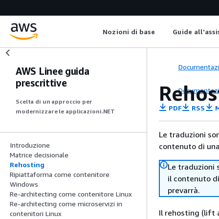
Nozioni di base
Guide all'ass
Documentaz
AWS Linee guida
prescrittive
Rehos
Documentaz
Scelta di un approccio per
PDF
RSS
M
modernizzare le applicazioni.NET
Le traduzioni so
Introduzione
contenuto di una 
Matrice decisionale
Rehosting
Le traduzioni 
Ripiattaforma come contenitore
il contenuto d
Windows
prevarrà.
Re-architecting come contenitore Linux
Re-architecting come microservizi in
Il rehosting (lif
contenitori Linux