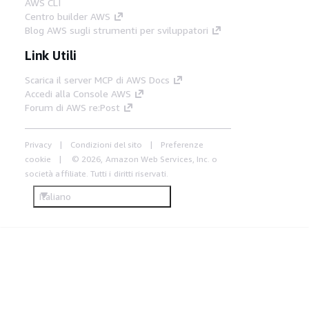
AWS CLI
Centro builder AWS
Blog AWS sugli strumenti per sviluppatori
Link Utili
Scarica il server MCP di AWS Docs
Accedi alla Console AWS
Forum di AWS re:Post
Privacy
Condizioni del sito
Preferenze
cookie
© 2026, Amazon Web Services, Inc. o
società affiliate. Tutti i diritti riservati.
Italiano