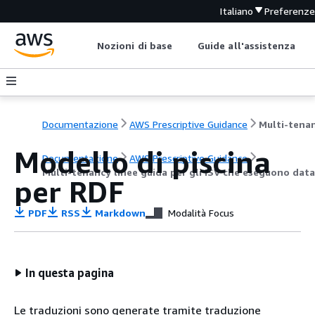
Italiano
Preferenz
Nozioni di base
Guide all'assistenza
Documentazione
AWS Prescriptive Guidance
Modello di piscina
Documentazione
AWS Prescriptive Guidance
Multi-tenancy linee guida per gli ISV che eseguono d
per RDF
PDF
RSS
Markdown
Modalità Focus
In questa pagina
Le traduzioni sono generate tramite traduzione