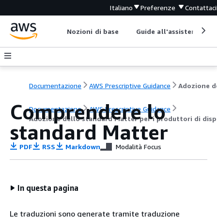
Italiano
Preferenze
Contattaci
Nozioni di base
Guide all'assistenza
Documentazione
AWS Prescriptive Guidance
Comprendere lo
Documentazione
AWS Prescriptive Guidance
Adozione dello standard Matter per i produttori di dispo
standard Matter
PDF
RSS
Markdown
Modalità Focus
In questa pagina
Le traduzioni sono generate tramite traduzione