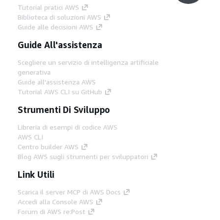
Tutorial pratici AWS
Biblioteca di soluzioni AWS
Guide alle decisioni AWS
Guide All'assistenza
Scegliere un servizio di intelligenza artificiale
generativa
Guide all'assistenza AWS
Tutorial AWS CLI su GitHub
Strumenti Di Sviluppo
Libreria di esempi di codice AWS
AWS CLI
Centro builder AWS
Blog AWS sugli strumenti per sviluppatori
Link Utili
Scarica il server MCP di AWS Docs
Accedi alla Console AWS
Forum di AWS re:Post