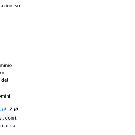
mazioni su
ominio
oi
 del
omini
r
.
),
e.com
ricerca