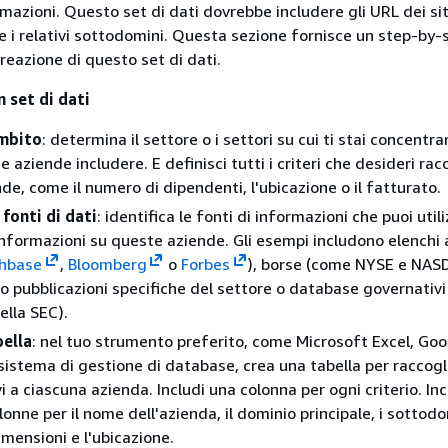
mazioni. Questo set di dati dovrebbe includere gli URL dei sit
e i relativi sottodomini. Questa sezione fornisce un step-by-
reazione di questo set di dati.
 set di dati
ambito
: determina il settore o i settori su cui ti stai concentr
 aziende includere. E definisci tutti i criteri che desideri rac
de, come il numero di dipendenti, l'ubicazione o il fatturato.
 fonti di dati
: identifica le fonti di informazioni che puoi util
informazioni su queste aziende. Gli esempi includono elenchi 
hbase
,
Bloomberg
o
Forbes
), borse (come NYSE e NAS
 o pubblicazioni specifiche del settore o database governativi
lla SEC).
bella
: nel tuo strumento preferito, come Microsoft Excel, Goo
sistema di gestione di database, crea una tabella per raccogli
ivi a ciascuna azienda. Includi una colonna per ogni criterio. Inc
onne per il nome dell'azienda, il dominio principale, i sottodom
imensioni e l'ubicazione.