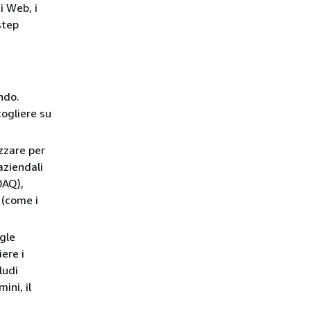
i Web, i
step
ando.
cogliere su
izzare per
aziendali
DAQ),
 (come i
gle
ere i
ludi
ini, il