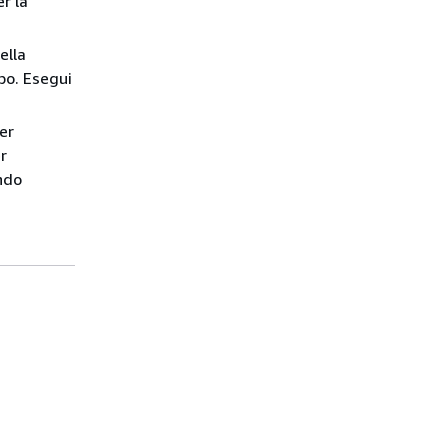
r la
ella
po. Esegui
er
r
ndo