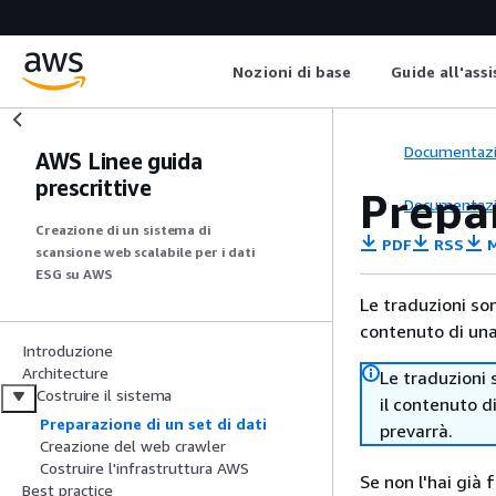
Nozioni di base
Guide all'ass
Documentaz
AWS Linee guida
prescrittive
Prepar
Documentaz
Creazione di un sistema di
PDF
RSS
M
scansione web scalabile per i dati
ESG su AWS
Le traduzioni so
contenuto di una 
Introduzione
Architecture
Le traduzioni 
Costruire il sistema
il contenuto d
Preparazione di un set di dati
prevarrà.
Creazione del web crawler
Costruire l'infrastruttura AWS
Se non l'hai già 
Best practice