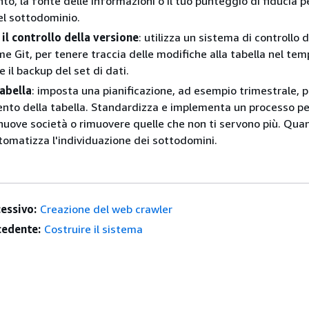
o, la fonte delle informazioni o il tuo punteggio di fiducia pe
el sottodominio.
l controllo della versione
: utilizza un sistema di controllo d
me Git, per tenere traccia delle modifiche alla tabella nel tem
 il backup del set di dati.
tabella
: imposta una pianificazione, ad esempio trimestrale, p
nto della tabella. Standardizza e implementa un processo pe
uove società o rimuovere quelle che non ti servono più. Qua
utomatizza l'individuazione dei sottodomini.
essivo:
Creazione del web crawler
edente:
Costruire il sistema