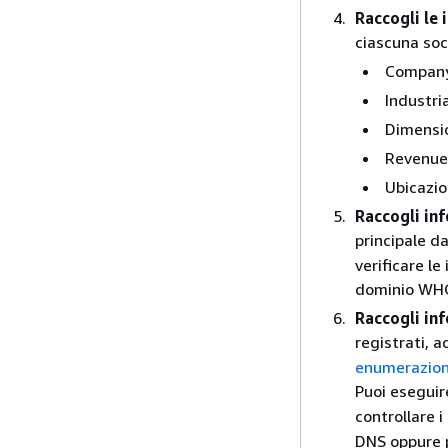
Raccogli le 
ciascuna soci
Company
Industri
Dimensio
Revenue 
Ubicazio
Raccogli in
principale d
verificare l
dominio WH
Raccogli in
registrati, 
enumerazion
Puoi eseguir
controllare 
DNS oppure pu