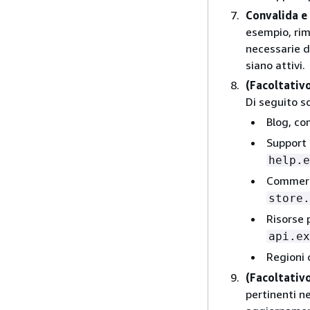
Convalida e 
esempio, rim
necessarie d
siano attivi.
(Facoltativ
Di seguito s
Blog, c
Support 
help.e
Commerc
store.
Risorse 
api.ex
Regioni 
(Facoltativ
pertinenti n