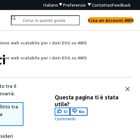
Italiano
Preferenze
Contattaci
Feedback
Crea un Account AWS
ione web scalabile per i dati ESG su AWS
i
ione web scalabile per i dati ESG su AWS
o tra il
evarrà.
Questa pagina ti è stata
utile?
itto tra
Sì
No
ma
Commenti
sideri