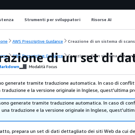
istenza
Strumenti per sviluppatori
Risorse AI
ione
AWS Prescriptive Guidance
Creazione di un sistema di scans
azione di un set di dat
ione
AWS Prescriptive Guidance
Creazione di un sistema di scans
arkdown
Modalità Focus
no generate tramite traduzione automatica. In caso di conflitt
traduzione e la versione originale in Inglese, quest'ultima pr
sono generate tramite traduzione automatica. In caso di confl
i una traduzione e la versione originale in Inglese, quest'ulti
fatto, prepara un set di dati dettagliato dei siti Web da cui de