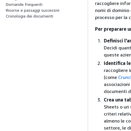
raccogliere infor
Domande frequenti
nomi di dominio 
Risorse e passaggi successivi
Cronologia dei documenti
processo per la c
Per preparare un
Definisci l'
Decidi quante
queste azien
Identifica le
raccogliere 
(come
Crunc
associazioni
documenti de
Crea una ta
Sheets o un 
criteri relat
almeno le col
settore, le d