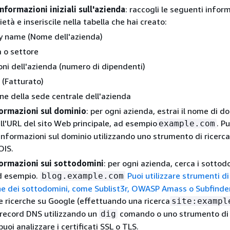
informazioni iniziali sull'azienda
: raccogli le seguenti infor
età e inseriscile nella tabella che hai creato:
 name (Nome dell'azienda)
a o settore
ni dell'azienda (numero di dipendenti)
(Fatturato)
ne della sede centrale dell'azienda
formazioni sul dominio
: per ogni azienda, estrai il nome di d
all'URL del sito Web principale, ad esempio
. Pu
example.com
e informazioni sul dominio utilizzando uno strumento di ricerca
OIS.
formazioni sui sottodomini
: per ogni azienda, cerca i sottod
ad esempio.
Puoi utilizzare strumenti di
blog.example.com
e dei sottodomini, come Sublist3r, OWASP Amass o
Subfinde
e ricerche su Google (effettuando una ricerca
site:exampl
i record DNS utilizzando un
comando o uno strumento di 
dig
oi analizzare i certificati SSL o TLS.