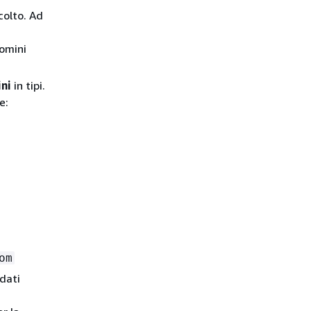
ccolto. Ad
n
domini
ini
in tipi.
e:
om
adati