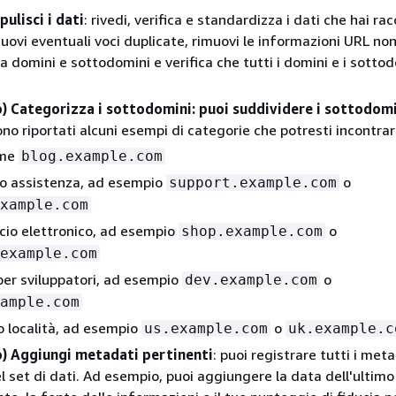
pulisci i dati
: rivedi, verifica e standardizza i dati che hai ra
uovi eventuali voci duplicate, rimuovi le informazioni URL no
a domini e sottodomini e verifica che tutti i domini e i sotto
o) Categorizza i sottodomini: puoi suddividere i sottodom
ono riportati alcuni esempi di categorie che potresti incontrar
ome
blog.example.com
o assistenza, ad esempio
o
support.example.com
xample.com
io elettronico, ad esempio
o
shop.example.com
example.com
per sviluppatori, ad esempio
o
dev.example.com
ample.com
o località, ad esempio
o
us.example.com
uk.example.c
o) Aggiungi metadati pertinenti
: puoi registrare tutti i met
el set di dati. Ad esempio, puoi aggiungere la data dell'ultimo