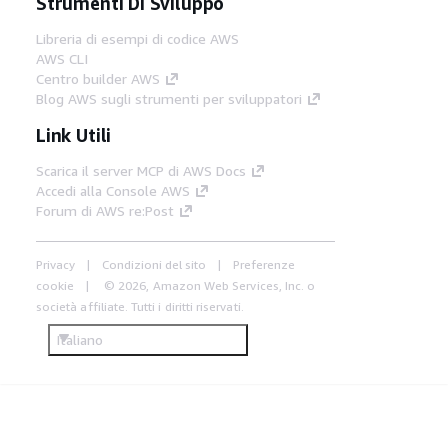
Strumenti Di Sviluppo
Libreria di esempi di codice AWS
AWS CLI
Centro builder AWS
Blog AWS sugli strumenti per sviluppatori
Link Utili
Scarica il server MCP di AWS Docs
Accedi alla Console AWS
Forum di AWS re:Post
Privacy
Condizioni del sito
Preferenze
cookie
© 2026, Amazon Web Services, Inc. o
società affiliate. Tutti i diritti riservati.
Italiano