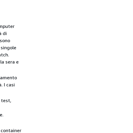
omputer
à di
ssono
 singole
atch.
la sera e
ppamento
. I casi
 test,
e.
I container