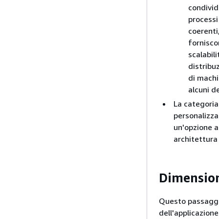
condivid
processi
coerenti
fornisco
scalabil
distribu
di machi
alcuni d
La categori
personalizza
un'opzione a
architettura 
Dimension
Questo passaggio
dell'applicazion