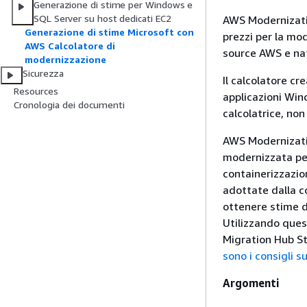
Generazione di stime per Windows e
SQL Server su host dedicati EC2
AWS Modernizatio
Generazione di stime Microsoft con
prezzi per la mod
AWS Calcolatore di
source AWS e nati
modernizzazione
Sicurezza
Il calcolatore cr
Resources
applicazioni Win
Cronologia dei documenti
calcolatrice, no
AWS Modernizatio
modernizzata per
containerizzazio
adottate dalla co
ottenere stime d
Utilizzando ques
Migration Hub St
sono i consigli s
Argomenti