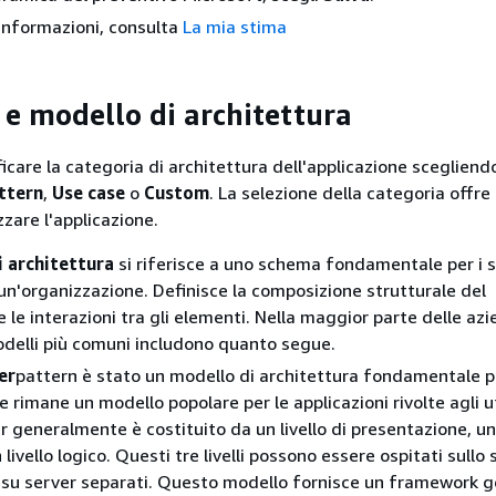
i informazioni, consulta
La mia stima
 e modello di architettura
ficare la categoria di architettura dell'applicazione scegliend
ttern
,
Use case
o
Custom
. La selezione della categoria offre 
zzare l'applicazione.
i architettura
si riferisce a uno schema fondamentale per i 
un'organizzazione. Definisce la composizione strutturale del
le interazioni tra gli elementi. Nella maggior parte delle azi
odelli più comuni includono quanto segue.
er
pattern è stato un modello di architettura fondamentale p
e rimane un modello popolare per le applicazioni rivolte agli u
er generalmente è costituito da un livello di presentazione, un 
 livello logico. Questi tre livelli possono essere ospitati sullo
 su server separati. Questo modello fornisce un framework g