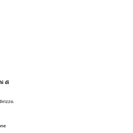
i di
irizzo.
one