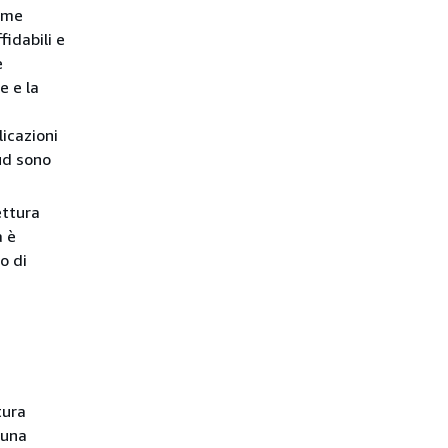
come
fidabili e
e
e e la
licazioni
ud sono
ettura
a è
o di
tura
 una