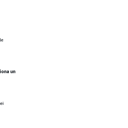
le
iona un
ei