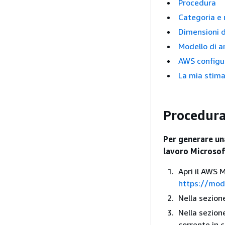
Procedura
Categoria e 
Dimensioni d
Modello di a
AWS configur
La mia stim
Procedur
Per generare un
lavoro Microsof
Apri il AWS M
https://mod
Nella sezio
Nella sezio
corrente in c