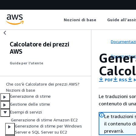
Nozioni di base
Guide all'ass
Documentaz
Calcolatore dei prezzi
AWS
Gener
Documentaz
Guida per l’utente
Calco
PDF
RSS
M
Che cos'è Calcolatore dei prezzi AWS?
Nozioni di base
Le traduzioni so
Generazione di stime
contenuto di una 
Gestione delle stime
Esempi di servizi
Le traduzioni 
Generazione di stime Amazon EC2
il contenuto d
Generazione di stime per Windows
prevarrà.
Server e SQL Server su EC2