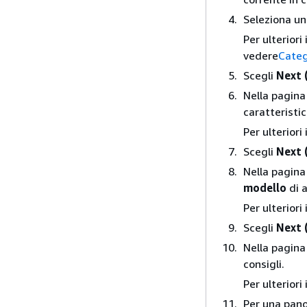
Seleziona u
Per ulteriori
vedere
Categ
Scegli
Next 
Nella pagin
caratteristi
Per ulterior
Scegli
Next 
Nella pagin
modello
di a
Per ulterior
Scegli
Next 
Nella pagin
consigli.
Per ulterior
Per una pano