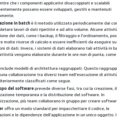
ntire che i componenti applicativi disaccoppiati e scalabili
entemente possano essere sviluppati, gestiti e mantenuti
amente.
azione in batch
è il metodo utilizzato periodicamente dai c
etare lavori di dati ripetitivi e ad alto volume. Alcune attivit
ione dei dati, come i backup, il filtraggio e l'ordinamento, po
re molte risorse di calcolo e essere inefficienti da eseguire su
ni di dati. Invece, i sistemi di dati elaborano tali attività in b
ttività vengono elaborate durante le ore non di punta, come 
include modelli di architettura raggruppati. Questo raggru
na collaborazione tra diversi team nell'esecuzione di attività
lteriormente classificati come segue.
uppo del software
prevede diverse fasi, tra cui la creazione, il
zzazione temporanea e la distribuzione del software. In
izzazione, più team collaborano in gruppo per creare softwar
er
offre un modo standard per impacchettare il codice, le
azioni e le dipendenze dell'applicazione in un unico oggetto. 