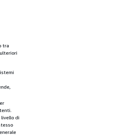
o tra
ulteriori
sistemi
ende,
er
tenti.
livello di
 stesso
enerale