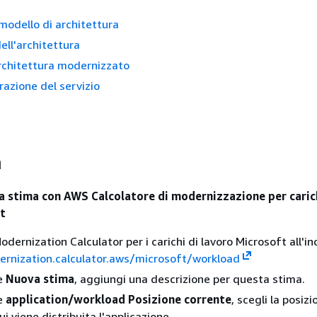
modello di architettura
ell'architettura
rchitettura modernizzato
azione del servizio
a
a
a stima con AWS Calcolatore di modernizzazione per carich
t
odernization Calculator per i carichi di lavoro Microsoft all'ind
ernization.calculator.aws/microsoft/workload
ne
Nuova stima
, aggiungi una descrizione per questa stima.
ne
application/workload Posizione corrente
, scegli la posizi
ui viene distribuita l'applicazione.