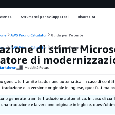
istenza
Strumenti per sviluppatori
Risorse AI
ione
AWS Pricing Calculator
Guida per l’utente
azione di stime Micro
ione
AWS Pricing Calculator
Guida per l’utente
latore di modernizzazi
arkdown
Modalità Focus
no generate tramite traduzione automatica. In caso di conflitt
traduzione e la versione originale in Inglese, quest'ultima pr
sono generate tramite traduzione automatica. In caso di confl
i una traduzione e la versione originale in Inglese, quest'ulti