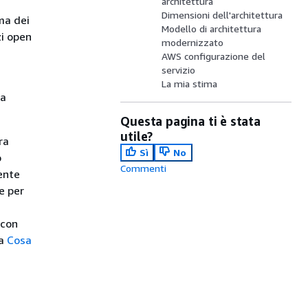
architettura
Dimensioni dell'architettura
ma dei
Modello di architettura
zi open
modernizzato
AWS configurazione del
servizio
La mia stima
la
Questa pagina ti è stata
utile?
ra
Sì
No
o
Commenti
ente
e per
 con
ta
Cosa