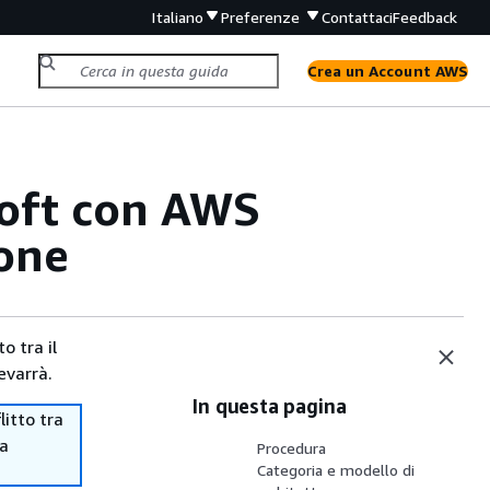
Italiano
Preferenze
Contattaci
Feedback
Crea un Account AWS
soft con AWS
one
o tra il
evarrà.
In questa pagina
itto tra
ma
Procedura
Categoria e modello di