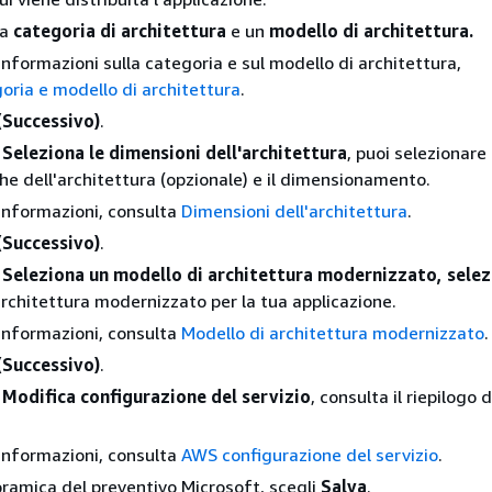
na
categoria di architettura
e un
modello di architettura.
 informazioni sulla categoria e sul modello di architettura,
oria e modello di architettura
.
(Successivo)
.
a
Seleziona le dimensioni dell'architettura
, puoi selezionare 
che dell'architettura (opzionale) e il dimensionamento.
i informazioni, consulta
Dimensioni dell'architettura
.
(Successivo)
.
a
Seleziona un modello di architettura modernizzato, selez
rchitettura modernizzato per la tua applicazione.
i informazioni, consulta
Modello di architettura modernizzato
.
(Successivo)
.
a
Modifica configurazione del servizio
, consulta il riepilogo d
i informazioni, consulta
AWS configurazione del servizio
.
ramica del preventivo Microsoft, scegli
Salva
.