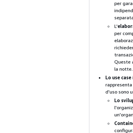
per gara
indipend
separat
L'
elabor
per compl
elaboraz
richiede
transazio
Queste a
la notte.
Lo use case
rappresenta u
d'uso sono u
Lo svil
l'organi
un'organ
Contain
configur