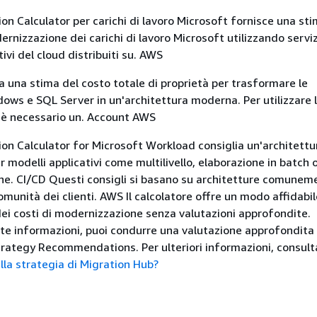
n Calculator per carichi di lavoro Microsoft fornisce una sti
ernizzazione dei carichi di lavoro Microsoft utilizzando servi
vi del cloud distribuiti su. AWS
ea una stima del costo totale di proprietà per trasformare le
dows e SQL Server in un'architettura moderna. Per utilizzare 
n è necessario un. Account AWS
n Calculator for Microsoft Workload consiglia un'architettu
 modelli applicativi come multilivello, elaborazione in batch 
ne. CI/CD Questi consigli si basano su architetture comunem
munità dei clienti. AWS Il calcolatore offre un modo affidabil
ei costi di modernizzazione senza valutazioni approfondite.
te informazioni, puoi condurre una valutazione approfondita
rategy Recommendations. Per ulteriori informazioni, consul
ulla strategia di Migration Hub?