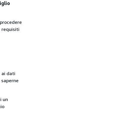
iglio
i procedere
 requisiti
 ai dati
r saperne
i un
gio