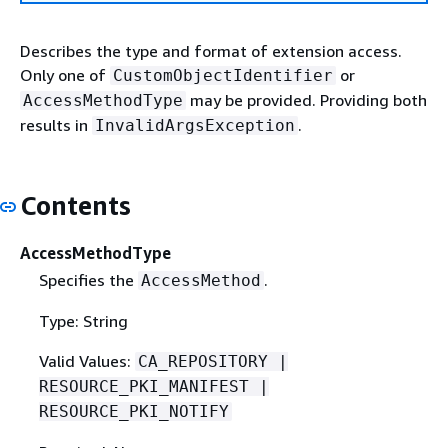
Describes the type and format of extension access.
Only one of
or
CustomObjectIdentifier
may be provided. Providing both
AccessMethodType
results in
.
InvalidArgsException
Contents
AccessMethodType
Specifies the
.
AccessMethod
Type: String
Valid Values:
CA_REPOSITORY |
RESOURCE_PKI_MANIFEST |
RESOURCE_PKI_NOTIFY