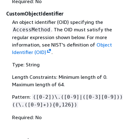
Required: No
CustomObjectIdentifier
An object identifier (OID) specifying the
. The OID must satisfy the
AccessMethod
regular expression shown below. For more
information, see NIST's definition of
Object
Identifier (OID)
.
Type: String
Length Constraints: Minimum length of 0.
Maximum length of 64.
Pattern:
([0-2])\.([0-9]|([0-3][0-9]))
((\.([0-9]+))
{
0,126})
Required: No