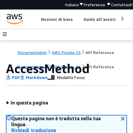
Italiano
Preferenze
Contattaci
F
Nozioni di base
Guide all'assistenza
Documentation
AWS Private CA
API Reference
AccessMethod
Documentation
AWS Private CA
API Reference
PDF
Markdown
Modalità Focus
In questa pagina
Questa pagina non è tradotta nella tua
lingua.
Richiedi traduzione