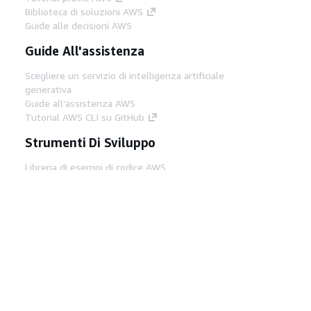
Biblioteca di soluzioni AWS
Guide alle decisioni AWS
Guide All'assistenza
Scegliere un servizio di intelligenza artificiale
generativa
Guide all'assistenza AWS
Tutorial AWS CLI su GitHub
Strumenti Di Sviluppo
Libreria di esempi di codice AWS
AWS CLI
Centro builder AWS
Blog AWS sugli strumenti per sviluppatori
Link Utili
Scarica il server MCP di AWS Docs
Accedi alla Console AWS
Forum di AWS re:Post