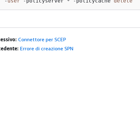
f 
-
user
-
policyserver 
*
-
policycache 
delete
essivo:
Connettore per SCEP
edente:
Errore di creazione SPN