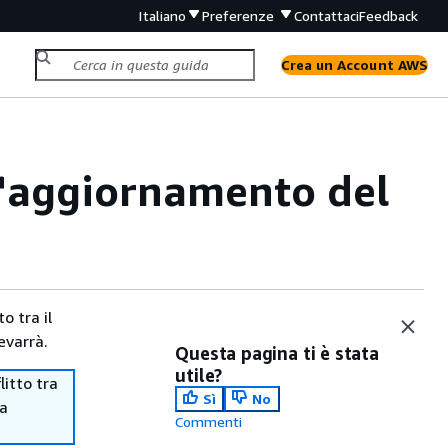
Italiano
Preferenze
Contattaci
Feedback
Crea un Account AWS
ll'aggiornamento del
o tra il
evarrà.
Questa pagina ti è stata
utile?
itto tra
Sì
No
ma
Commenti