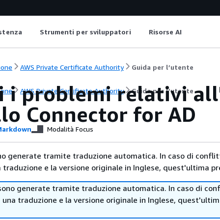
istenza
Strumenti per sviluppatori
Risorse AI
ione
AWS Private Certificate Authority
Guida per l’utente
i i problemi relativi a
ione
AWS Private Certificate Authority
Guida per l’utente
lo Connector for AD
arkdown
Modalità Focus
no generate tramite traduzione automatica. In caso di conflitt
traduzione e la versione originale in Inglese, quest'ultima pr
sono generate tramite traduzione automatica. In caso di confl
i una traduzione e la versione originale in Inglese, quest'ulti