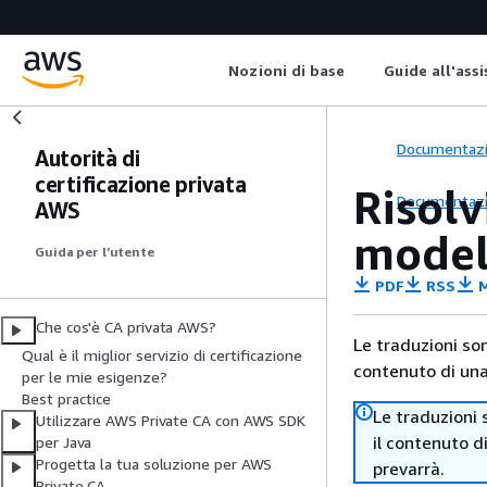
Nozioni di base
Guide all'ass
Documentaz
Autorità di
certificazione privata
Risolv
Documentaz
AWS
model
Guida per l’utente
PDF
RSS
M
Che cos'è CA privata AWS?
Le traduzioni so
Qual è il miglior servizio di certificazione
contenuto di una 
per le mie esigenze?
Best practice
Le traduzioni 
Utilizzare AWS Private CA con AWS SDK
il contenuto d
per Java
Progetta la tua soluzione per AWS
prevarrà.
Private CA