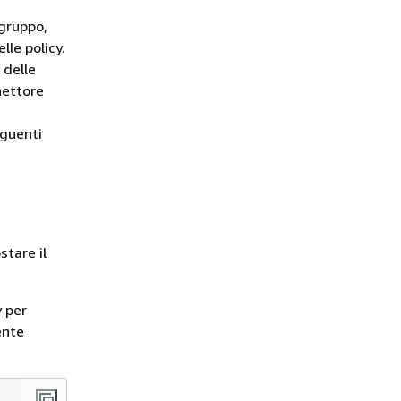
 gruppo,
le policy.
 delle
nettore
eguenti
stare il
y per
ente