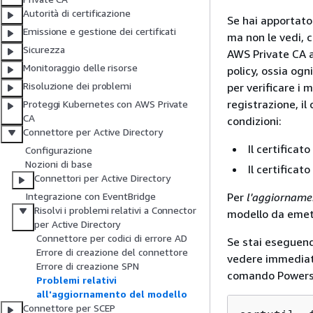
Autorità di certificazione
Se hai apportato 
Emissione e gestione dei certificati
ma non le vedi, 
Sicurezza
AWS Private CA ap
Monitoraggio delle risorse
policy, ossia ogn
Risoluzione dei problemi
per verificare i 
registrazione, i
Proteggi Kubernetes con AWS Private
CA
condizioni:
Connettore per Active Directory
Il certificat
Configurazione
Nozioni di base
Il certificat
Connettori per Active Directory
Per
l'aggiornam
Integrazione con EventBridge
Risolvi i problemi relativi a Connector
modello da emet
per Active Directory
Connettore per codici di errore AD
Se stai eseguend
Errore di creazione del connettore
vedere immediata
Errore di creazione SPN
comando Powershe
Problemi relativi
all'aggiornamento del modello
Connettore per SCEP