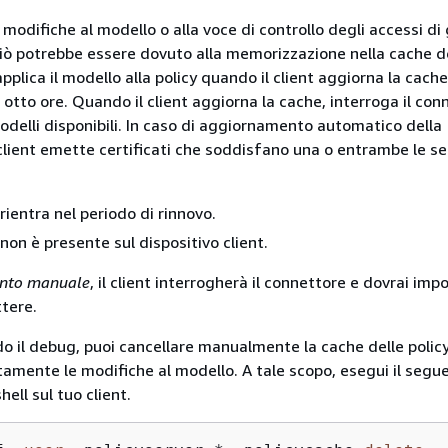
modifiche al modello o alla voce di controllo degli accessi di
ciò potrebbe essere dovuto alla memorizzazione nella cache del
plica il modello alla policy quando il client aggiorna la cache
i otto ore. Quando il client aggiorna la cache, interroga il con
modelli disponibili. In caso di aggiornamento
automatico della
l client emette certificati che soddisfano una o entrambe le s
o rientra nel periodo di rinnovo.
o non è presente sul dispositivo client.
ento manuale
, il client interrogherà il connettore e dovrai impo
tere.
o il debug, puoi cancellare manualmente la cache delle polic
mente le modifiche al modello. A tale scopo, esegui il segu
ll sul tuo client.