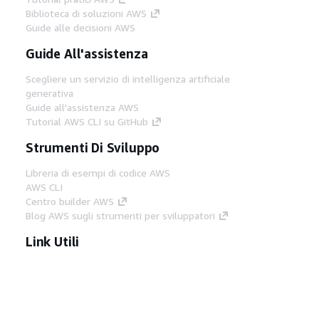
Biblioteca di soluzioni AWS
Guide alle decisioni AWS
Guide All'assistenza
Scegliere un servizio di intelligenza artificiale
generativa
Guide all'assistenza AWS
Tutorial AWS CLI su GitHub
Strumenti Di Sviluppo
Libreria di esempi di codice AWS
AWS CLI
Centro builder AWS
Blog AWS sugli strumenti per sviluppatori
Link Utili
Scarica il server MCP di AWS Docs
Accedi alla Console AWS
Forum di AWS re:Post