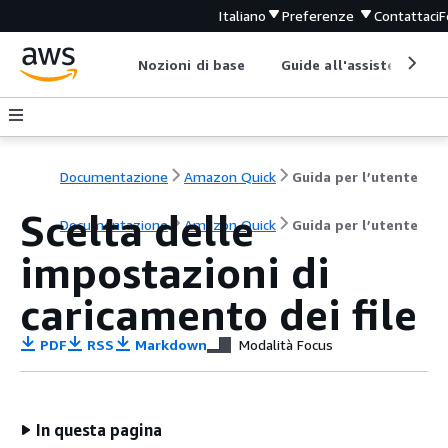
Italiano
Preferenze
Contattaci
F
Nozioni di base
Guide all'assistenza
Documentazione
Amazon Quick
Guida per l’utente
Scelta delle
Documentazione
Amazon Quick
Guida per l’utente
impostazioni di
caricamento dei file
PDF
RSS
Markdown
Modalità Focus
In questa pagina