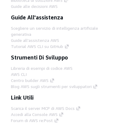
Biblioteca di soluzioni AWS
Guide alle decisioni AWS
Guide All'assistenza
Scegliere un servizio di intelligenza artificiale
generativa
Guide all'assistenza AWS
Tutorial AWS CLI su GitHub
Strumenti Di Sviluppo
Libreria di esempi di codice AWS
AWS CLI
Centro builder AWS
Blog AWS sugli strumenti per sviluppatori
Link Utili
Scarica il server MCP di AWS Docs
Accedi alla Console AWS
Forum di AWS re:Post