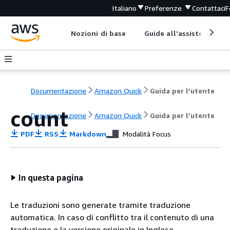
Italiano
Preferenze
Contattaci
F
Nozioni di base
Guide all'assistenza
Documentazione
Amazon Quick
Guida per l’utente
count
Documentazione
Amazon Quick
Guida per l’utente
PDF
RSS
Markdown
Modalità Focus
In questa pagina
Le traduzioni sono generate tramite traduzione
automatica. In caso di conflitto tra il contenuto di una
traduzione e la versione originale in Inglese,