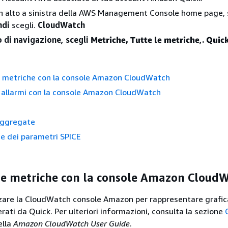
in alto a sinistra della AWS Management Console home page, 
ndi
scegli.
CloudWatch
 di navigazione, scegli
Metriche, Tutte le metriche
,.
Quic
le metriche con la console Amazon CloudWatch
 allarmi con la console Amazon CloudWatch
Aggregate
e dei parametri SPICE
lle metriche con la console Amazon Cloud
zzare la CloudWatch console Amazon per rappresentare grafi
rati da Quick. Per ulteriori informazioni, consulta la sezione
ella
Amazon CloudWatch User Guide
.