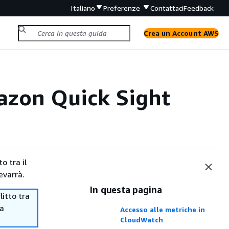
Italiano
Preferenze
Contattaci
Feedback
Crea un Account AWS
azon Quick Sight
o tra il
evarrà.
In questa pagina
itto tra
ma
Accesso alle metriche in
CloudWatch