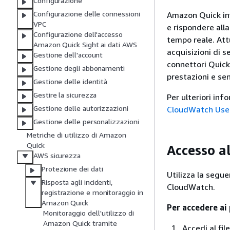
Configurazione
Configurazione delle connessioni
Amazon Quick in
VPC
e rispondere all
Configurazione dell'accesso
tempo reale. Att
Amazon Quick Sight ai dati AWS
acquisizioni di s
Gestione dell'account
connettori Quick 
Gestione degli abbonamenti
prestazioni e se
Gestione delle identità
Gestire la sicurezza
Per ulteriori in
Gestione delle autorizzazioni
CloudWatch Use
Gestione delle personalizzazioni
Metriche di utilizzo di Amazon
Quick
Accesso a
AWS sicurezza
Protezione dei dati
Utilizza la segu
Risposta agli incidenti,
CloudWatch.
registrazione e monitoraggio in
Amazon Quick
Per accedere ai
Monitoraggio dell'utilizzo di
Amazon Quick tramite
Accedi al fi