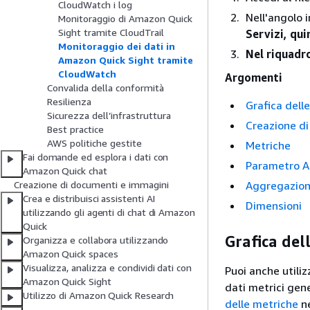
CloudWatch i log
Nell'angolo 
Monitoraggio di Amazon Quick
Sight tramite CloudTrail
Servizi, qui
Monitoraggio dei dati in
Nel riquadro
Amazon Quick Sight tramite
CloudWatch
Argomenti
Convalida della conformità
Resilienza
Grafica del
Sicurezza dell’infrastruttura
Creazione di
Best practice
AWS politiche gestite
Metriche
Fai domande ed esplora i dati con
Parametro 
Amazon Quick chat
Aggregazion
Creazione di documenti e immagini
Crea e distribuisci assistenti AI
Dimensioni
utilizzando gli agenti di chat di Amazon
Quick
Grafica de
Organizza e collabora utilizzando
Amazon Quick spaces
Visualizza, analizza e condividi dati con
Puoi anche utili
Amazon Quick Sight
dati metrici gene
Utilizzo di Amazon Quick Research
delle metriche
n