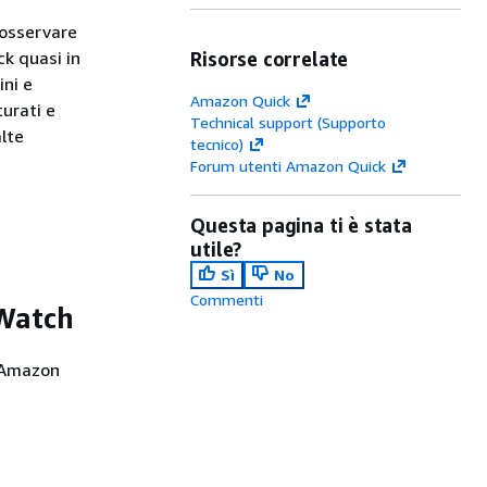
 osservare
ck quasi in
Risorse correlate
ni e
Amazon Quick
turati e
Technical support (Supporto
alte
tecnico)
Forum utenti Amazon Quick
Questa pagina ti è stata
utile?
Sì
No
Commenti
dWatch
n Amazon