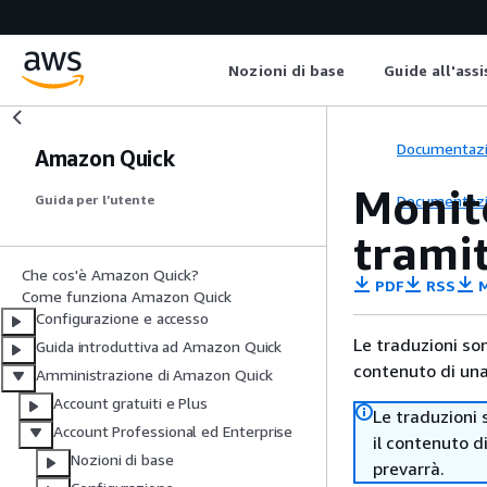
Nozioni di base
Guide all'ass
Documentaz
Amazon Quick
Monit
Documentaz
Guida per l’utente
trami
Che cos'è Amazon Quick?
PDF
RSS
M
Come funziona Amazon Quick
Configurazione e accesso
Le traduzioni so
Guida introduttiva ad Amazon Quick
contenuto di una 
Amministrazione di Amazon Quick
Account gratuiti e Plus
Le traduzioni 
Account Professional ed Enterprise
il contenuto d
Nozioni di base
prevarrà.