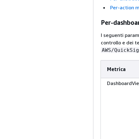
Per-action m
Per-dashboa
I seguenti parame
controllo e dei 
AWS/QuickSig
Metrica
DashboardVi