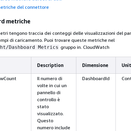
etriche del connettore
rd metriche
tri tengono traccia dei conteggi delle visualizzazioni del pan
tempi di caricamento. Puoi trovare queste metriche nel
gruppo in. CloudWatch
ht/Dashboard Metrics
Description
Dimensione
Uni
ewCount
Il numero di
DashboardId
Con
volte in cui un
pannello di
controllo è
stato
visualizzato.
Questo
numero include