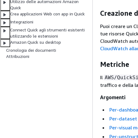
Utilizzo delle automazioni Amazon
Quick
Creazione 
Crea applicazioni Web con app in Quick
Integrazioni
Puoi creare un 
Connect Quick agli strumenti esistenti
tue risorse Quick
utilizzando le estensioni
CloudWatch auto
Amazon Quick su desktop
CloudWatch all
Cronologia dei documenti
Attribuzioni
Metriche
Il
AWS/QuickS
traffico e della
Argomenti
Per-dashboa
Per-dataset 
Per-visual m
Per-unstruct