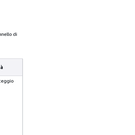
nello di
tà
teggio