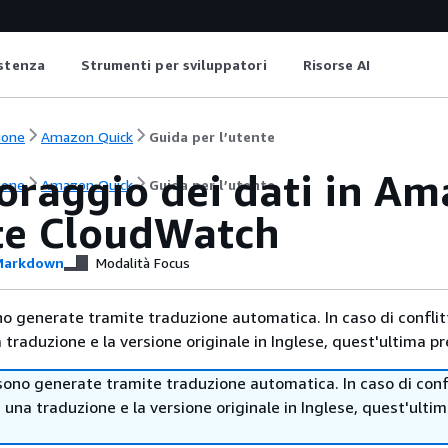
istenza
Strumenti per sviluppatori
Risorse AI
ione
Amazon Quick
Guida per l’utente
oraggio dei dati in Am
ione
Amazon Quick
Guida per l’utente
te CloudWatch
arkdown
Modalità Focus
no generate tramite traduzione automatica. In caso di conflitt
traduzione e la versione originale in Inglese, quest'ultima pr
sono generate tramite traduzione automatica. In caso di confl
i una traduzione e la versione originale in Inglese, quest'ulti