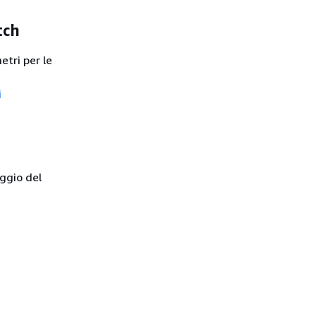
tch
tri per le
i
ggio del