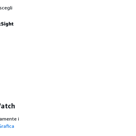
scegli
kSight
Watch
camente i
Grafica