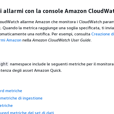
di allarmi con la console Amazon CloudWa
CloudWatch allarme Amazon che monitora i CloudWatch parame
. Quando la metrica raggiunge una soglia specificata, ti invia
maticamente una notifica. Per esempi, consulta
Creazione d
armi Amazon
nella
Amazon CloudWatch User Guide
.
namespace include le seguenti metriche per il monitora
ight
 latenza degli asset Amazon Quick.
rd metriche
metriche di ingestione
etriche
ured metriche del set di dati